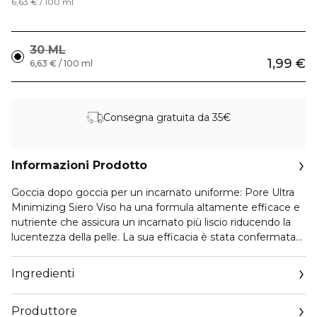
6,63 € / 100 ml
30 ML
1,99 €
6,63 € / 100 ml
Consegna gratuita da 35€
Informazioni Prodotto
Goccia dopo goccia per un incarnato uniforme: Pore Ultra
Minimizing Siero Viso ha una formula altamente efficace e
nutriente che assicura un incarnato più liscio riducendo la
lucentezza della pelle. La sua efficacia è stata confermata
anche da un istituto esterno: dopo soli 7 giorni, l'83,3% dei
partecipanti ha confermato che la loro pelle era più liscia, la
Ingredienti
texture più uniforme e che il prodotto ha fatto la differenza
nella loro skincare routine. Il siero aiuta a ridurre il sebo in
Produttore
eccesso e riduce visibilmente i pori dilatati. Anche gli