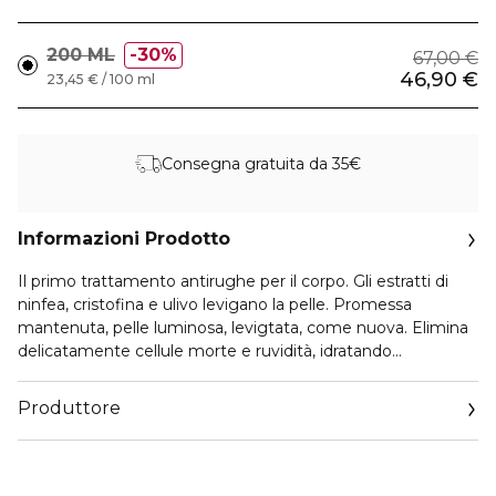
200 ML
30%
67,00 €
46,90 €
23,45 € / 100 ml
Consegna gratuita da 35€
Informazioni Prodotto
Il primo trattamento antirughe per il corpo. Gli estratti di
ninfea, cristofina e ulivo levigano la pelle. Promessa
mantenuta, pelle luminosa, levigtata, come nuova. Elimina
delicatamente cellule morte e ruvidità, idratando
costantemente. Rende visibilmente lisce rughe, pieghe ed
avvizzimenti, la pelle è morbida, tonica e luminosa.
Produttore
Email
https://www.clarins.it/servizio-consumatori