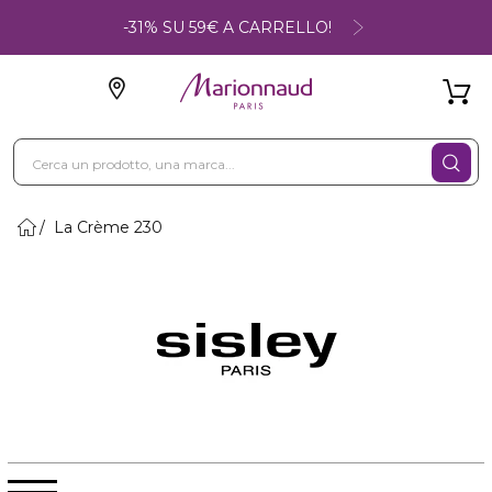
-31% SU 59€ A CARRELLO!
La Crème 230