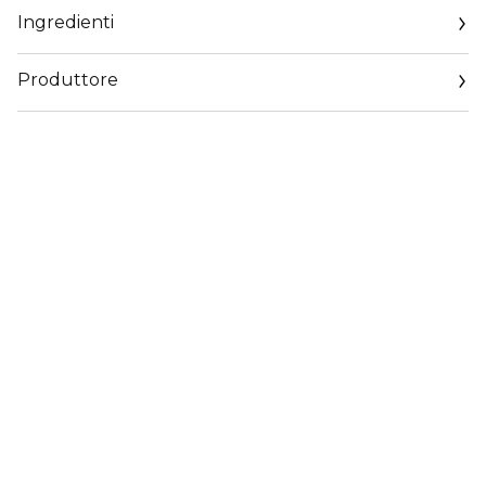
Ingredienti
Produttore
Email
www.sisley-paris.com