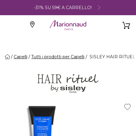
-31% SU 59€ A CARRELLO!
Capelli
Tutti i prodotti per Capelli
SISLEY HAIR RITUEL -