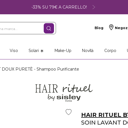
-33% SU 79€ A CARRELLO!
Blog
Negoz
Viso
Solari ☀️
Make-Up
Novità
Corpo
DOUX PURETÈ - Shampoo Purificante
HAIR RITUEL B
SOIN LAVANT 