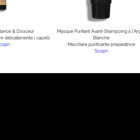
llance & Douceur
Masque Purifiant Avant-Shampoing à l'Arg
re delicatamente i capelli
Blanche
copri
Maschera purificante preparatrice
Scopri