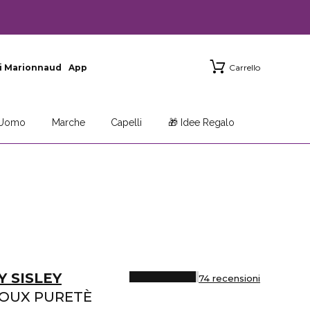
i Marionnaud
App
Carrello
Uomo
Marche
Capelli
🎁 Idee Regalo
Y SISLEY
74 recensioni
DOUX PURETÈ