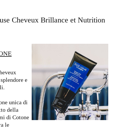
use Cheveux Brillance et Nutrition
IONE
Cheveux
 splendore e
i.
one unica di
tto della
emi di Cotone
ra le