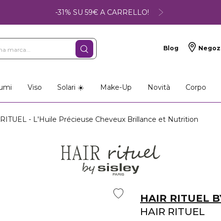
-31% SU 59€ A CARRELLO!
Blog
Negoz
umi
Viso
Solari ☀️
Make-Up
Novità
Corpo
ITUEL - L'Huile Précieuse Cheveux Brillance et Nutrition
HAIR RITUEL B
HAIR RITUEL