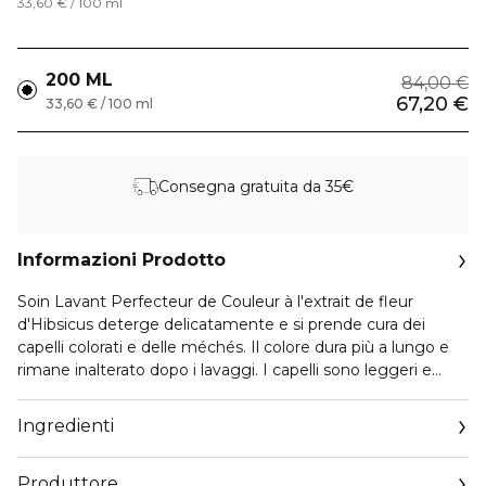
33,60 € / 100 ml
200 ML
84,00 €
67,20 €
33,60 € / 100 ml
Consegna gratuita da 35€
Informazioni Prodotto
Soin Lavant Perfecteur de Couleur à l'extrait de fleur
d'Hibsicus deterge delicatamente e si prende cura dei
capelli colorati e delle méchés. Il colore dura più a lungo e
rimane inalterato dopo i lavaggi. I capelli sono leggeri e
risplendono di luce.
Ingredienti
Profumo fresco dal cuore attivo di origine naturale. La
texture fluida perlata si trasforma in mousse fine e ricca a
Produttore
contatto con l'acqua.