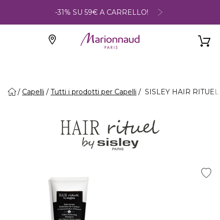
-31% SU 59€ A CARRELLO!
Capelli
Tutti i prodotti per Capelli
SISLEY HAIR RITUEL - S