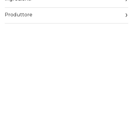
Produttore
Email
www.sisley-paris.com