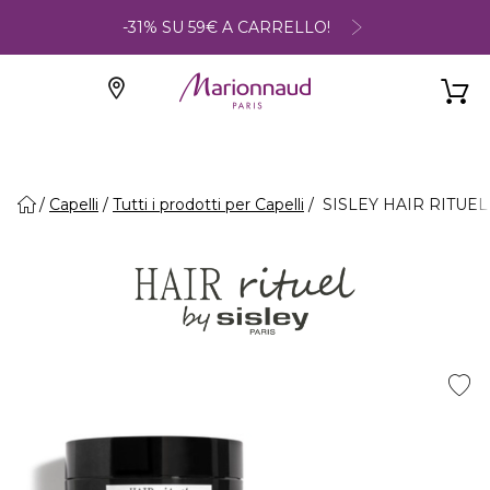
-31% SU 59€ A CARRELLO!
Capelli
Tutti i prodotti per Capelli
SISLEY HAIR RITUEL -