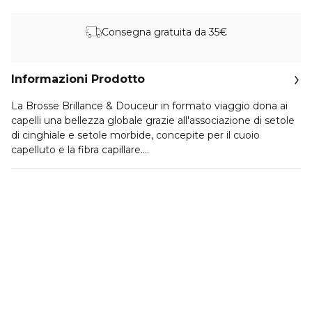
Consegna gratuita da 35€
Informazioni Prodotto
La Brosse Brillance & Douceur in formato viaggio dona ai
capelli una bellezza globale grazie all'associazione di setole
di cinghiale e setole morbide, concepite per il cuoio
capelluto e la fibra capillare.
Le setole di cinghiale permettono di districare con
delicatezza mentre le setole morbide aiutano a stimolare il
cuoio capelluto.
L'utilizzo regolare permette di eliminare le impurità e di
sublimare istantaneamente la luminosità e la radiosità dei
capelli. I capelli sono districati, morbidi e lucenti.