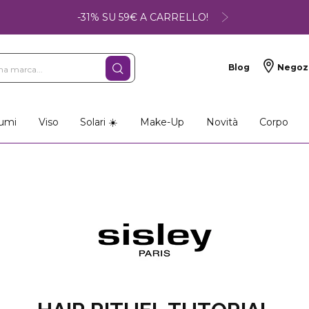
-31% SU 59€ A CARRELLO!
Blog
Negoz
umi
Viso
Solari ☀️
Make-Up
Novità
Corpo