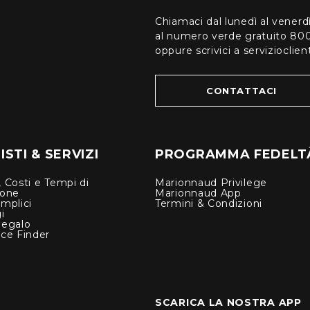
Chiamaci dal lunedì al venerd
al numero verde gratuito 80
oppure scrivici a serviziocli
CONTATTACI
STI & SERVIZI
PROGRAMMA FEDELT
 Costi e Tempi di
Marionnaud Privilege
ione
Marionnaud App
mplici
Termini & Condizioni
i
Regalo
nce Finder
SCARICA LA NOSTRA APP