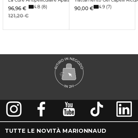
La Cure Antipelliculaire Apaisante - Trattamento antiforfora pe
Trattamento Gel Capelli Ricci
4.8
4.9
8
7
96,96 €
90,00 €
121,20 €
TUTTE LE NOVITÀ MARIONNAUD