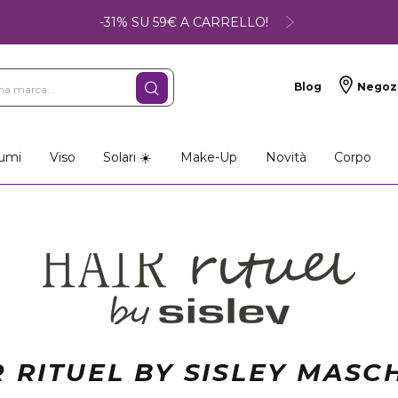
-31% SU 59€ A CARRELLO!
Blog
Negoz
umi
Viso
Solari ☀️
Make-Up
Novità
Corpo
R RITUEL BY SISLEY MASC