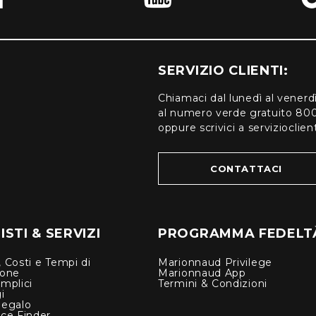
SERVIZIO CLIENTI:
Chiamaci dal lunedì al venerd
al numero verde gratuito 80
oppure scrivici a serviziocli
CONTATTACI
STI & SERVIZI
PROGRAMMA FEDELT
 Costi e Tempi di
Marionnaud Privilege
ione
Marionnaud App
mplici
Termini & Condizioni
i
Regalo
nce Finder