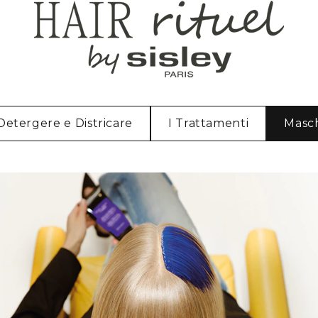
Detergere e Districare
I Trattamenti
Masc