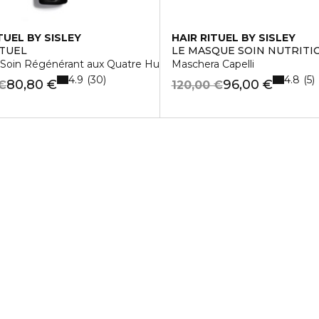
TUEL BY SISLEY
HAIR RITUEL BY SISLEY
ITUEL
LE MASQUE SOIN NUTRITI
Soin Régénérant aux Quatre Huiles Végétales
Maschera Capelli
4.9
4.8
30
5
80,80 €
96,00 €
 €
120,00 €