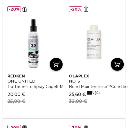
20%
20%
REDKEN
OLAPLEX
ONE UNITED
NO. 5
Trattamento Spray Capelli Multibeneficio
Bond Maintenance™Conditio
5
4
20,00 €
25,60 €
25,00 €
32,00 €
20%
30%