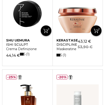
SHU UEMURA
KERASTASE
43,12 €
ISHI SCULPT
DISCIPLINE
53,90 €
Crema Definizione
Maskeratine
5
1
5
1
44,14 €
25%
20%