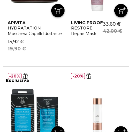
APIVITA
LIVING PROOF
33,60 €
HYDRATATION
RESTORE
42,00 €
Maschera Capelli Idratante
Repair Mask
15,92 €
19,90 €
20%
20%
Esclusiva