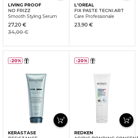
LIVING PROOF
L'OREAL
PROFESSIONNEL
NO FRIZZ
FIX PASTE TECNI.ART
Smooth Styling Serum
Care Professionale
27,20 €
23,90 €
34,00 €
20%
20%
KERASTASE
REDKEN