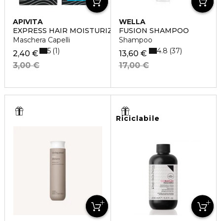
APIVITA
WELLA
EXPRESS HAIR MOISTURIZING
FUSION SHAMPOO
Maschera Capelli
Shampoo
5
4.8
1
37
2,40 €
13,60 €
3,00 €
17,00 €
Riciclabile