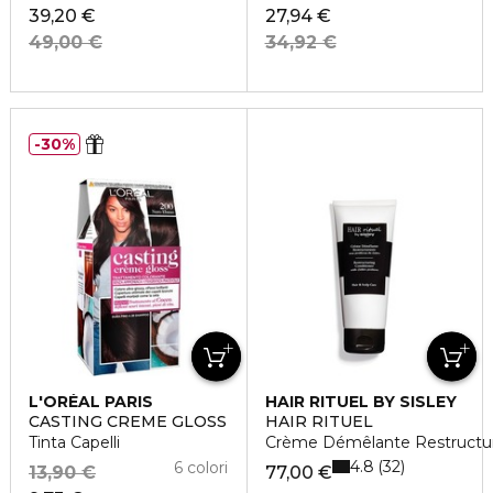
39,20 €
27,94 €
49,00 €
34,92 €
30%
L'ORÉAL PARIS
HAIR RITUEL BY SISLEY
CASTING CREME GLOSS
HAIR RITUEL
Tinta Capelli
Crème Démêlante Restructur
4.8
32
6 colori
13,90 €
77,00 €