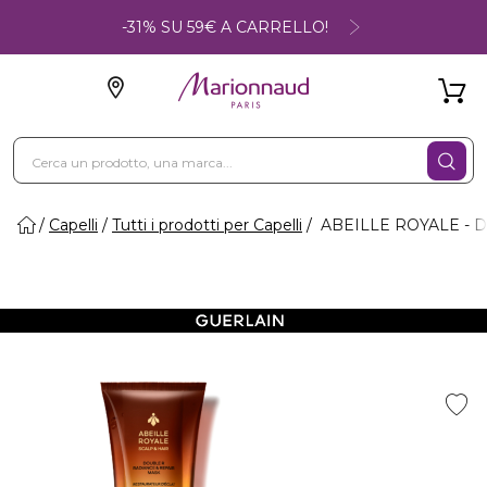
-31% SU 59€ A CARRELLO!
Capelli
Tutti i prodotti per Capelli
ABEILLE ROYALE - Do