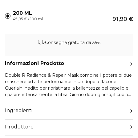
200 ML
91,90 €
45,95 € / 100 ml
Consegna gratuita da 35€
Informazioni Prodotto
Double R Radiance & Repair Mask combina il potere di due
maschere ad alte performance in un doppio flacone
Guerlain inedito per ripristinare la brillantezza del capello e
riparare intensamente la fibra. Giorno dopo giorno, il cuoio
capelluto è rinforzato, la fibra è nutrita e riparata a lungo. La
brillantezza dei capelli è amplificata. I capelli sono
Ingredienti
visibilmente più forti, setosi, alla vista così come al tatto. La
doppia texture esclusiva, sviluppata secondo l'arte della
Produttore
formulazione Guerlain, è composta per il 95% da ingredienti
di origine naturale¹.