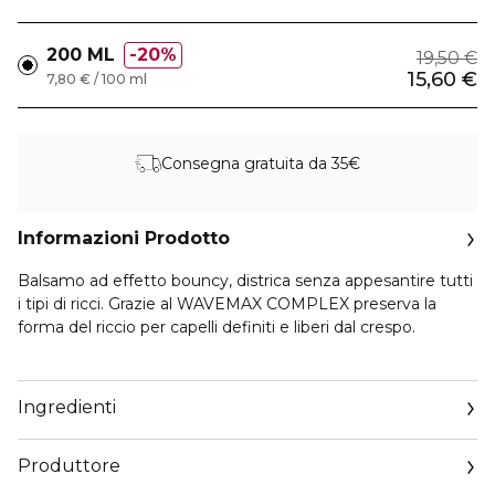
200 ML
20%
19,50 €
15,60 €
7,80 € / 100 ml
Consegna gratuita da 35€
Informazioni Prodotto
Balsamo ad effetto bouncy, districa senza appesantire tutti
i tipi di ricci. Grazie al WAVEMAX COMPLEX preserva la
forma del riccio per capelli definiti e liberi dal crespo.
Applicare su capelli lavati e tamponati, risciacquare
abbondantemente. Non richiede tempo di posa.
Ingredienti
Produttore