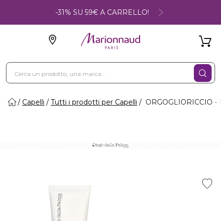
-31% SU 59€ A CARRELLO!
Capelli
Tutti i prodotti per Capelli
ORGOGLIORICCIO - B