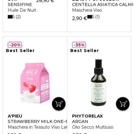
26,90 €
SENSIFINE
CENTELLA ASIATICA CALM
Huile De Nuit
Maschera Viso
5
5
2
1
2,90 €
20%
35%
Best Seller
Best Seller
A'PIEU
PHYTORELAX
STRAWBERRY MILK ONE-PACK
ARGAN
Maschera in Tessuto Viso Latte e Fragola
Olio Secco Multiuso