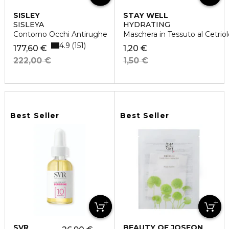
SISLEY
STAY WELL
SISLEYA
HYDRATING
Contorno Occhi Antirughe
Maschera in Tessuto al Cetriol
4.9
151
177,60 €
1,20 €
222,00 €
1,50 €
Best Seller
Best Seller
SVR
BEAUTY OF JOSEON