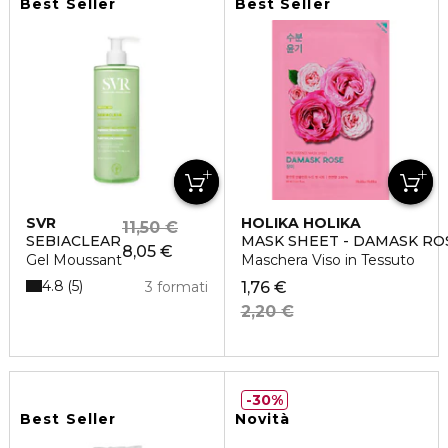
Best Seller
Best Seller
SVR
HOLIKA HOLIKA
11,50 €
SEBIACLEAR
MASK SHEET - DAMASK RO
8,05 €
Gel Moussant
Maschera Viso in Tessuto
4.8
5
3 formati
1,76 €
2,20 €
30%
Best Seller
Novità