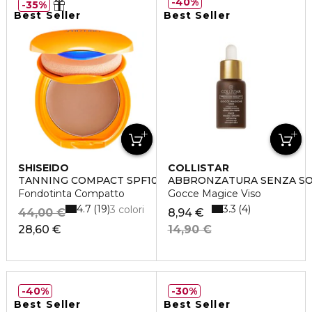
40%
35%
Best Seller
Best Seller
SHISEIDO
COLLISTAR
TANNING COMPACT SPF10
ABBRONZATURA SENZA S
Fondotinta Compatto
Gocce Magice Viso
4.7
3.3
19
4
3 colori
44,00 €
8,94 €
28,60 €
14,90 €
40%
30%
Best Seller
Best Seller