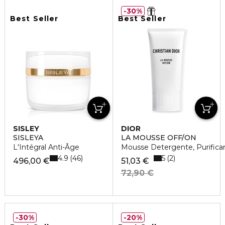
30%
Best Seller
Best Seller
SISLEY
DIOR
SISLEYA
LA MOUSSE OFF/ON
L'Intégral Anti-Âge
Mousse Detergente, Purificant
4.9
5
46
2
496,00 €
51,03 €
72,90 €
30%
20%