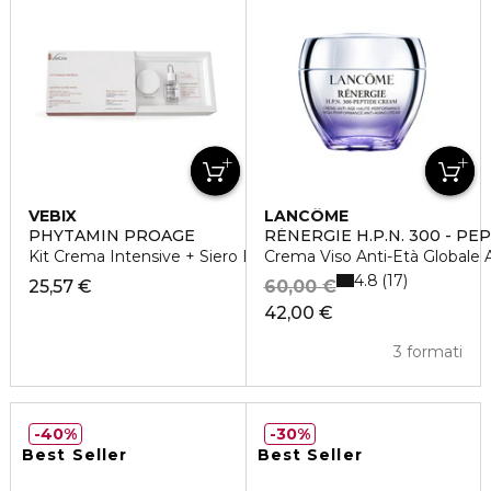
VEBIX
LANCÔME
PHYTAMIN PROAGE
RÉNERGIE H.P.N. 300 - PE
Kit Crema Intensive + Siero Liftante Specific
Crema Viso Anti-Età Globale 
4.8
17
25,57 €
60,00 €
42,00 €
3 formati
40%
30%
Best Seller
Best Seller