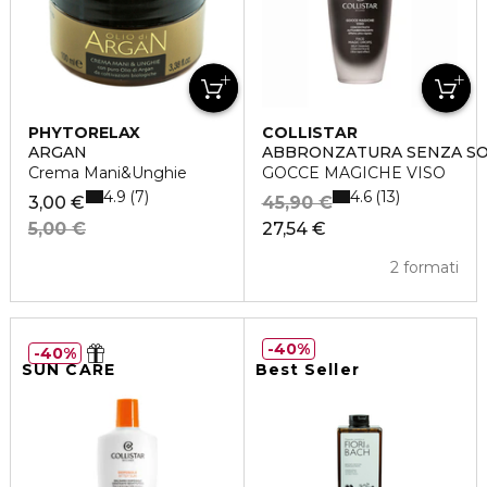
PHYTORELAX
COLLISTAR
ARGAN
ABBRONZATURA SENZA S
Crema Mani&Unghie
GOCCE MAGICHE VISO
4.9
4.6
7
13
3,00 €
45,90 €
5,00 €
27,54 €
2 formati
40%
40%
SUN CARE
Best Seller