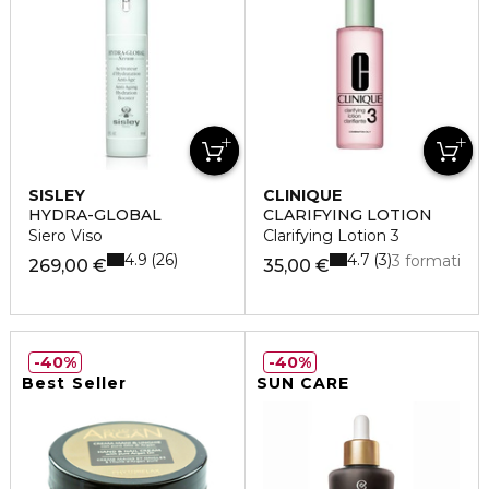
SISLEY
CLINIQUE
HYDRA-GLOBAL
CLARIFYING LOTION
Siero Viso
Clarifying Lotion 3
4.9
4.7
26
3
3 formati
269,00 €
35,00 €
40%
40%
Best Seller
SUN CARE