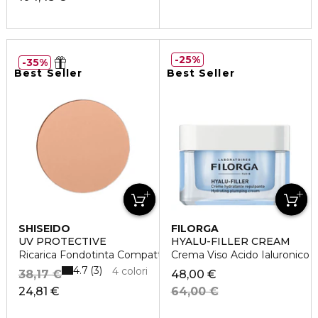
25%
35%
Best Seller
Best Seller
SHISEIDO
FILORGA
UV PROTECTIVE
HYALU-FILLER CREAM
Ricarica Fondotinta Compatto SPF30
Crema Viso Acido Ialuronico
4.7
3
4 colori
38,17 €
48,00 €
24,81 €
64,00 €