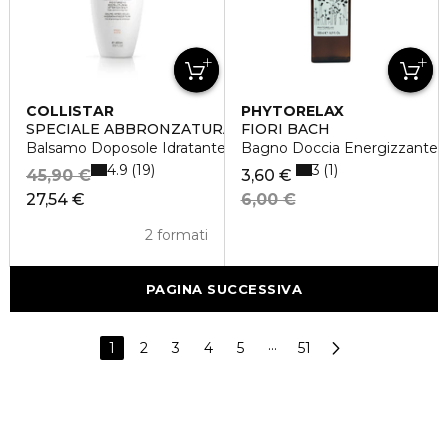
COLLISTAR
PHYTORELAX
SPECIALE ABBRONZATURA PERFETTA
FIORI BACH
Balsamo Doposole Idratante Restitutivo
Bagno Doccia Energizzante
4.9
3
19
1
45,90 €
3,60 €
27,54 €
6,00 €
2 formati
PAGINA SUCCESSIVA
1
2
3
4
5
···
51