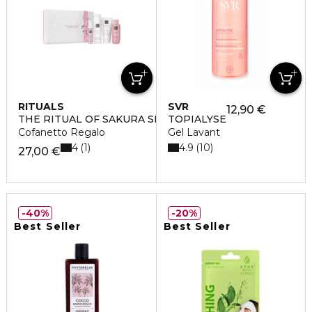
RITUALS
SVR
12,90 €
THE RITUAL OF SAKURA SMALL
TOPIALYSE
Cofanetto Regalo
Gel Lavant
4
4.9
1
10
27,00 €
40%
20%
Best Seller
Best Seller