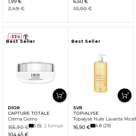
1,99 €
6,50 €
2,49 €
10,00 €
33%
Best Seller
Best Seller
DIOR
SVR
CAPTURE TOTALE
TOPIALYSE
Crema Giorno
Topialyse Huile Lavante Mice
5
4.8
5
29
2 formati
155,90 €
16,90 €
104,45 €