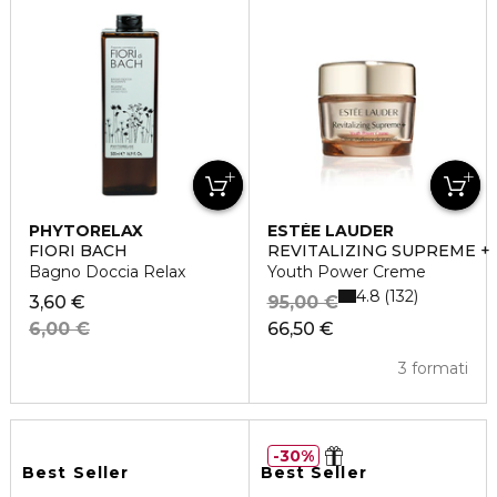
PHYTORELAX
ESTÉE LAUDER
FIORI BACH
REVITALIZING SUPREME +
Bagno Doccia Relax
Youth Power Creme
4.8
132
3,60 €
95,00 €
6,00 €
66,50 €
3 formati
30%
Best Seller
Best Seller