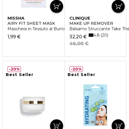
MISSHA
CLINIQUE
AIRY FIT SHEET MASK
MAKE UP REMOVER
Maschera in Tessuto al Burro di Karitè
Balsamo Struccante Take The
4.8
20
1,99 €
32,20 €
46,00 €
20%
20%
Best Seller
Best Seller