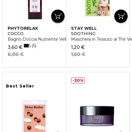
PHYTORELAX
STAY WELL
COCCO
SOOTHING
Bagno Doccia Nutriente Vellutante
Maschera in Tessuto al Thè V
5
5
3,60 €
1,20 €
6,00 €
1,50 €
30%
Best Seller