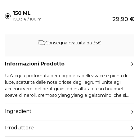
150 ML
29,90 €
19,93 € / 100 ml
Consegna gratuita da 35€
Informazioni Prodotto
Un'acqua profumata per corpo e capelli vivace e piena di
luce, scaturita dalle note briose degli agrumi unite agli
accenni verdi del petit grain, ed esaltata da un bouquet
soave di neroli, cremoso ylang ylang e gelsomino, che si
fonde in tocchi aromatici e profondi di elicriso e ambra.
Grazie agli estratti addolcenti e idratanti di Fiori d’Arancio ed
Ingredienti
Elicriso italiani e a un complesso idratante da zuccheri,
inoltre, offre molteplici benefici sia alla pelle che alla mente.
Produttore
Un nuovo gesto quotidiano che avvolge corpo e capelli in
una leggera nuvola profumata, regalando una sensazione di