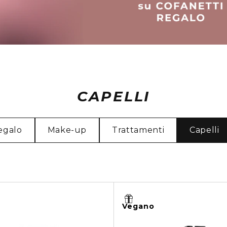
CAPELLI
egalo
Make-up
Trattamenti
Capelli
Vegano