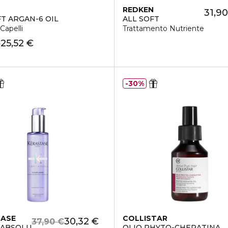
N
REDKEN
31,90
FT ARGAN-6 OIL
ALL SOFT
Capelli
Trattamento Nutriente
25,52 €
€
30%
TASE
COLLISTAR
30,32 €
37,90 €
 ABSOLU
OLIO PHYTO-CHERATINA