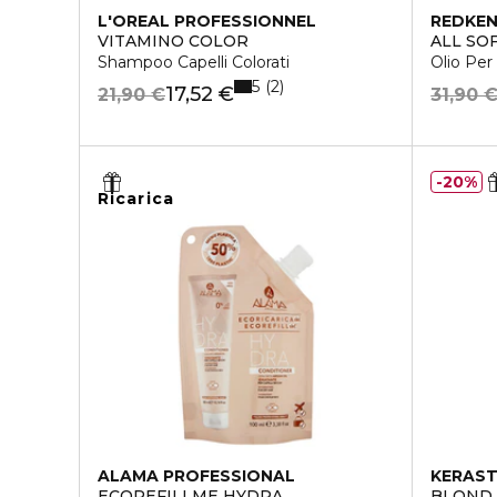
L'OREAL PROFESSIONNEL
REDKE
VITAMINO COLOR
ALL SO
Shampoo Capelli Colorati
Olio Per 
5
2
17,52 €
21,90 €
31,90 
20%
Ricarica
ALAMA PROFESSIONAL
KERAS
ECOREFILLME HYDRA
BLOND