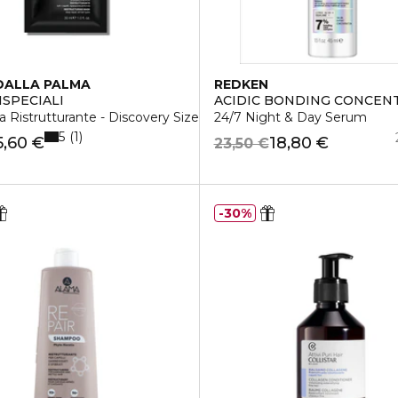
DALLA PALMA
REDKEN
ISPECIALI
ACIDIC BONDING CONCEN
 Ristrutturante - Discovery Size
24/7 Night & Day Serum
5
1
5,60 €
18,80 €
23,50 €
30%