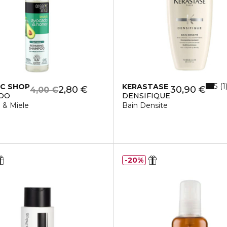
5
1
C SHOP
KERASTASE
2,80 €
30,90 €
4,00 €
OO
DENSIFIQUE
 & Miele
Bain Densite
20%