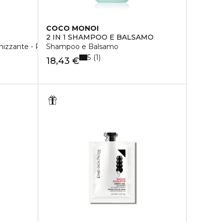
COCO MONOI
2 IN 1 SHAMPOO E BALSAMO
zante - Per Capelli Fini e Privi di Corpo
Shampoo e Balsamo
5
1
18,43 €