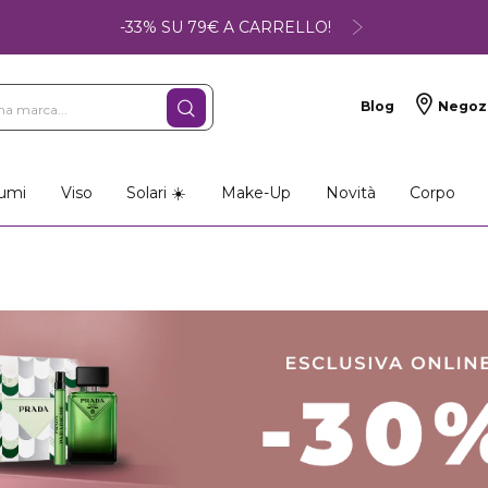
-33% SU 79€ A CARRELLO!
Blog
Negoz
umi
Viso
Solari ☀️
Make-Up
Novità
Corpo