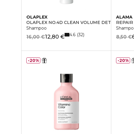
OLAPLEX
ALAMA 
OLAPLEX NO.4D CLEAN VOLUME DETOX DRY 
REPAIR
Shampoo
Shampoo 
4.6
32
12,80 €
16,00 €
8,50 €
20%
20%