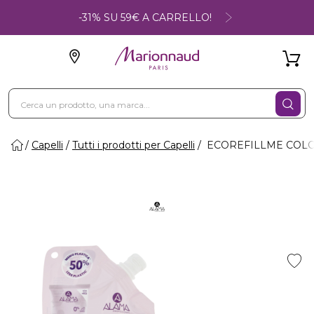
-31% SU 59€ A CARRELLO!
Capelli
Tutti i prodotti per Capelli
ECOREFILLME COLOR - 