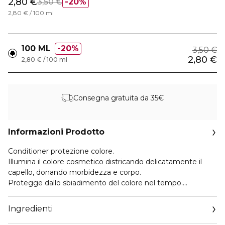
2,80 €
3,50 €
20%
2,80 € / 100 ml
100 ML
20%
3,50 €
2,80 €
2,80 € / 100 ml
Consegna gratuita da 35€
Informazioni Prodotto
Conditioner protezione colore.
Illumina il colore cosmetico districando delicatamente il
capello, donando morbidezza e corpo.
Protegge dallo sbiadimento del colore nel tempo.
Formulazione arricchita con Cheratina, Collagene ed
Elastina.
Ingredienti