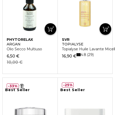
PHYTORELAX
SVR
ARGAN
TOPIALYSE
Olio Secco Multiuso
Topialyse Huile Lavante Mice
4.8
29
6,50 €
16,90 €
10,00 €
25%
33%
Best Seller
Best Seller