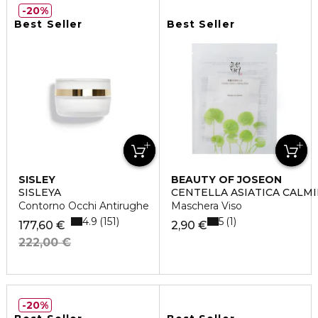
20%
Best Seller
Best Seller
SISLEY
BEAUTY OF JOSEON
SISLEYA
CENTELLA ASIATICA CALM
Contorno Occhi Antirughe
Maschera Viso
4.9
5
151
1
177,60 €
2,90 €
222,00 €
20%