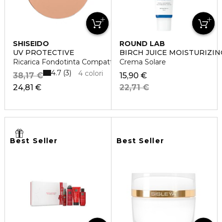
SHISEIDO
ROUND LAB
UV PROTECTIVE
BIRCH JUICE MOISTURIZI
Ricarica Fondotinta Compatto SPF30
Crema Solare
4.7
3
4 colori
38,17 €
15,90 €
24,81 €
22,71 €
Best Seller
Best Seller