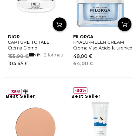
DIOR
FILORGA
CAPTURE TOTALE
HYALU-FILLER CREAM
Crema Giorno
Crema Viso Acido Ialuronico
5
5
2 formati
155,90 €
48,00 €
104,45 €
64,00 €
30%
35%
Best Seller
Best Seller