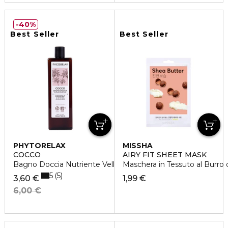
40%
Best Seller
Best Seller
PHYTORELAX
MISSHA
COCCO
AIRY FIT SHEET MASK
Bagno Doccia Nutriente Vellutante
Maschera in Tessuto al Burro d
5
5
3,60 €
1,99 €
6,00 €