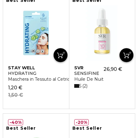
Best Seller
Best Seller
STAY WELL
SVR
26,90 €
HYDRATING
SENSIFINE
Maschera in Tessuto al Cetriolo
Huile De Nuit
5
2
1,20 €
1,50 €
40%
20%
Best Seller
Best Seller