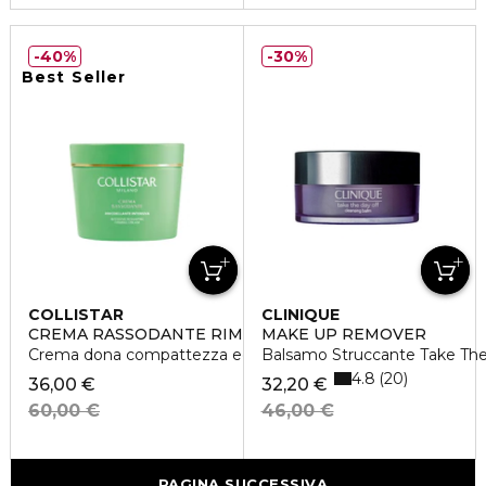
40%
30%
Best Seller
COLLISTAR
CLINIQUE
CREMA RASSODANTE RIMODELLANTE INTENSIVA
MAKE UP REMOVER
Crema dona compattezza ed elasticità, ridisegna i contorni
Balsamo Struccante Take The
4.8
20
36,00 €
32,20 €
60,00 €
46,00 €
PAGINA SUCCESSIVA