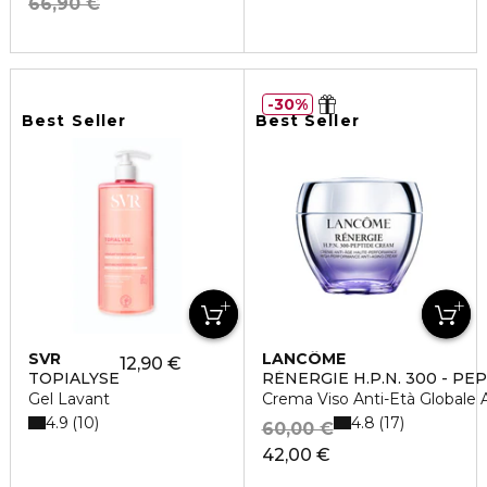
66,90 €
30%
Best Seller
Best Seller
SVR
LANCÔME
12,90 €
TOPIALYSE
RÉNERGIE H.P.N. 300 - PE
Gel Lavant
Crema Viso Anti-Età Globale 
4.9
4.8
10
17
60,00 €
42,00 €