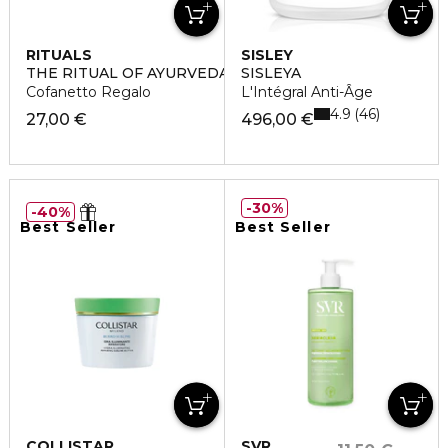
RITUALS
SISLEY
THE RITUAL OF AYURVEDA SMALL
SISLEYA
Cofanetto Regalo
L'Intégral Anti-Âge
4.9
46
27,00 €
496,00 €
30%
40%
Best Seller
Best Seller
COLLISTAR
SVR