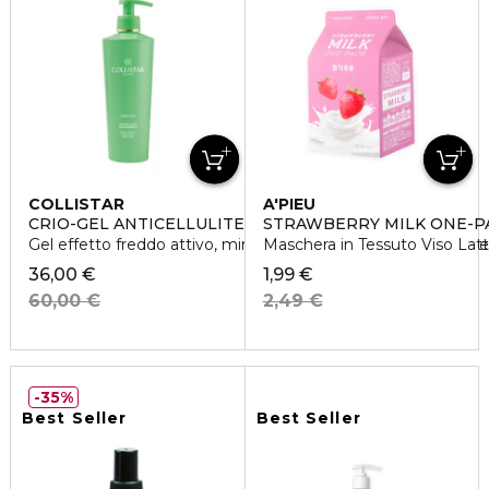
COLLISTAR
A'PIEU
CRIO-GEL ANTICELLULITE UNIFORMANTE
STRAWBERRY MILK ONE-P
Gel effetto freddo attivo, minimizza la buccia d'arancia, lifta e
Maschera in Tessuto Viso Latt
36,00 €
1,99 €
60,00 €
2,49 €
35%
Best Seller
Best Seller