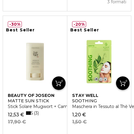
3 formati
30%
20%
Best Seller
Best Seller
BEAUTY OF JOSEON
STAY WELL
MATTE SUN STICK
SOOTHING
Stick Solare Mugwort + Camelia
Maschera in Tessuto al Thè V
5
3
12,53 €
1,20 €
17,90 €
1,50 €