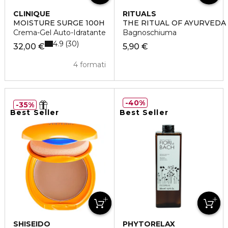
CLINIQUE
RITUALS
MOISTURE SURGE 100H
THE RITUAL OF AYURVEDA
Crema-Gel Auto-Idratante
Bagnoschiuma
4.9
30
32,00 €
5,90 €
4 formati
40%
35%
Best Seller
Best Seller
SHISEIDO
PHYTORELAX