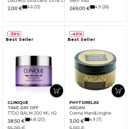
Dischetti Struccanti 100% Cotone
Siero Viso
4.6
4.9
13
26
2,00 €
269,00 €
30%
40%
Best Seller
Best Seller
CLINIQUE
PHYTORELAX
TAKE DAY OFF
ARGAN
TTDO BALM 200 ML H2
Crema Mani&Unghie
4.8
4.9
20
7
38,50 €
3,00 €
55,00 €
5,00 €