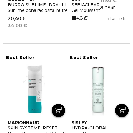
11,50 €
BURRO SUBLIME IDRA-ILLUMINANTE RIPARATORE
SEBIACLEAR
8,05 €
Sublime dona radiosità, nutre e idrata oltre 72h
Gel Moussant
4.8
5
20,40 €
3 formati
34,00 €
Best Seller
Best Seller
MARIONNAUD
SISLEY
SKIN SYSTÈME: RESET
HYDRA-GLOBAL