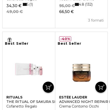
5
4.8
1
132
34,30 €
95,00 €
49,00 €
66,50 €
3 formati
40%
Best Seller
Best Seller
RITUALS
ESTÉE LAUDER
THE RITUAL OF SAKURA SMALL
ADVANCED NIGHT REPAIR 
Cofanetto Regalo
Crema Contorno Occhi