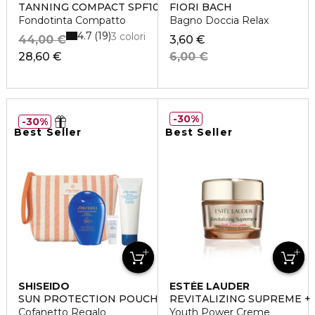
TANNING COMPACT SPF10
FIORI BACH
Fondotinta Compatto
Bagno Doccia Relax
4.7
19
3 colori
44,00 €
3,60 €
28,60 €
6,00 €
30%
30%
Best Seller
Best Seller
SHISEIDO
ESTÉE LAUDER
SUN PROTECTION POUCH SET
REVITALIZING SUPREME +
Cofanetto Regalo
Youth Power Creme