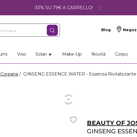
-33% SU 79€ A CARRELLO!
Blog
Negoz
umi
Viso
Solari ☀️
Make-Up
Novità
Corpo
 Coreana
GINSENG ESSENCE WATER - Essenza Rivitalizzante
BEAUTY OF J
GINSENG ESSE