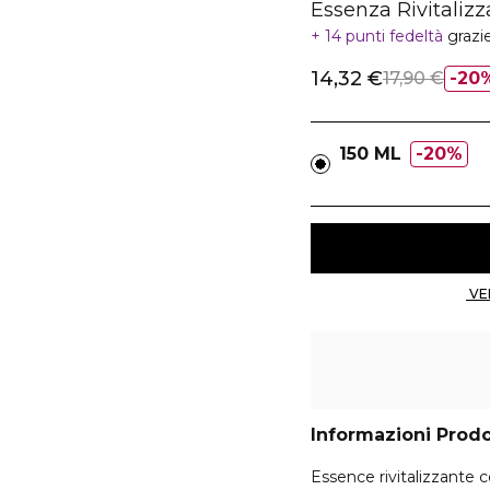
Essenza Rivitaliz
14 punti fedeltà
grazi
14,32 €
17,90 €
20
150 ML
20%
Informazioni Prod
Essence rivitalizzante 