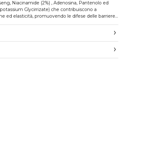
inseng, Niacinamide (2%) , Adenosina, Pantenolo ed
 Dipotassium Glycirrizate) che contribuiscono a
e ed elasticità, promuovendo le difese delle barriere
uminante e disarrossante. Per una pelle più uniforme e
spente e opache ritroveranno una nuova luminosità,
e.com