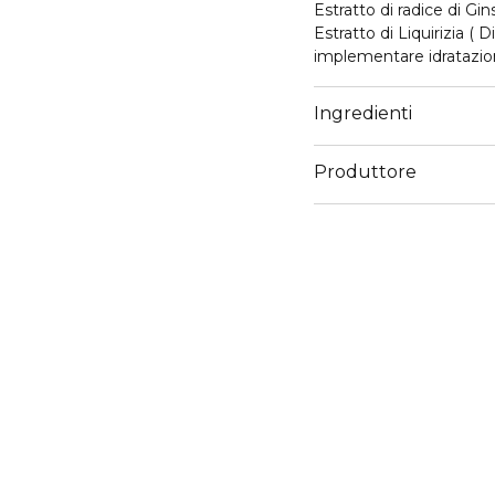
Estratto di radice di G
Estratto di Liquirizia (
implementare idratazion
cutanee, con azione ill
vitale; anche le pelli 
Ingredienti
compatezza e turgore
Produttore
Email
igamero@cosmeservic