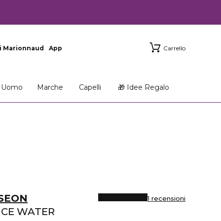
i Marionnaud
App
Carrello
Uomo
Marche
Capelli
🎁 Idee Regalo
OSEON
1 recensioni
NCE WATER