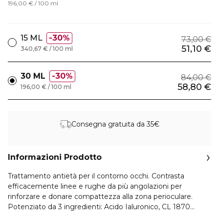
196,00 € / 100 ml
15 ML
30%
73,00 €
51,10 €
340,67 € / 100 ml
30 ML
30%
84,00 €
58,80 €
196,00 € / 100 ml
Consegna gratuita da 35€
Informazioni Prodotto
Trattamento antietà per il contorno occhi. Contrasta
efficacemente linee e rughe da più angolazioni per
rinforzare e donare compattezza alla zona perioculare.
Potenziato da 3 ingredienti: Acido Ialuronico, CL 1870
Peptide Complex™ ed Estratto di Sigesbeckia.