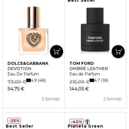
Best Seller
DOLCE&GABBANA
TOM FORD
DEVOTION
OMBRÈ LEATHER
Eau De Parfum
Eau de Parfum
4.9
4.7
48
18
73,00 €
215,00 €
54,75 €
144,05 €
5 formati
2 formati
25%
40%
Best Seller
Pianeta Green