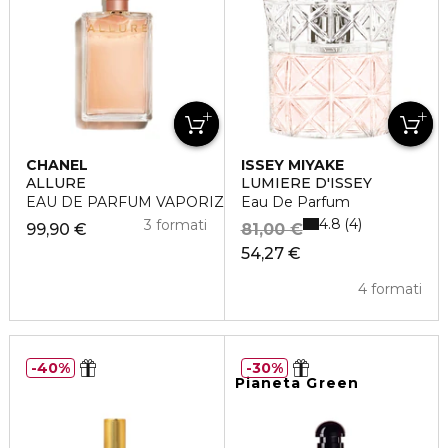
CHANEL
ISSEY MIYAKE
ALLURE
LUMIERE D'ISSEY
EAU DE PARFUM VAPORIZZATORE
Eau De Parfum
4.8
4
3 formati
99,90 €
81,00 €
54,27 €
4 formati
40%
30%
Pianeta Green