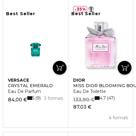
35%
Best Seller
Best Seller
VERSACE
DIOR
CRYSTAL EMERALD
MISS DIOR BLOOMING BO
Eau De Parfum
Eau De Toilette
5
4.7
9
47
3 formati
84,00 €
133,90 €
87,03 €
4 formati