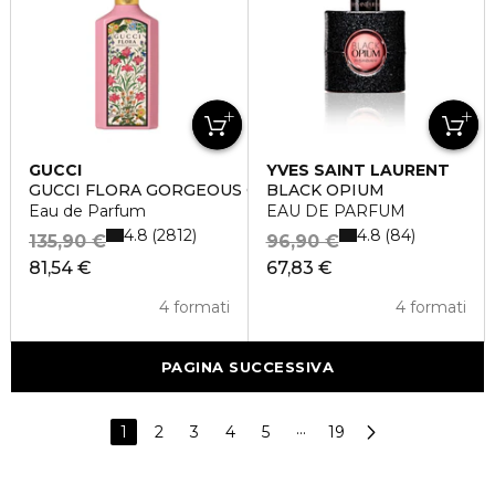
GUCCI
YVES SAINT LAURENT
GUCCI FLORA GORGEOUS GARDENIA
BLACK OPIUM
Eau de Parfum
EAU DE PARFUM
4.8
4.8
2812
84
135,90 €
96,90 €
81,54 €
67,83 €
4 formati
4 formati
PAGINA SUCCESSIVA
1
2
3
4
5
···
19