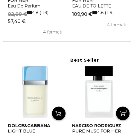
FOR HER
FOR HER
Eau De Parfum
EAU DE TOILETTE
4.8
4.8
119
119
82,00 €
109,90 €
57,40 €
4 formati
4 formati
Best Seller
DOLCE&GABBANA
NARCISO RODRIGUEZ
LIGHT BLUE
PURE MUSC FOR HER