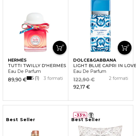
HERMÈS
DOLCE&GABBANA
TUTTI TWILLY D'HERMÈS
LIGHT BLUE CAPRI IN LOV
Eau De Parfum
Eau De Parfum
5
1
3 formati
2 formati
89,90 €
122,90 €
92,17 €
33%
Best Seller
Best Seller