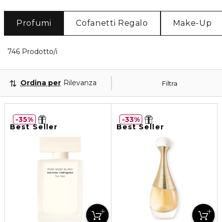
Profumi
Cofanetti Regalo
Make-Up
40 Prodotti visualizzati
746 Prodotto/i
Ordina per
Rilevanza
Filtra
35%
33%
Best Seller
Best Seller