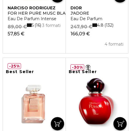
NARCISO RODRIGUEZ
DIOR
FOR HER PURE MUSC BLANC
J'ADORE
Eau De Parfum Intense
Eau De Parfum
5
4.8
16
132
3 formati
89,00 €
247,90 €
57,85 €
166,09 €
4 formati
25%
30%
Best Seller
Best Seller