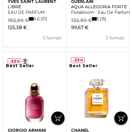
YVES SAINT LAURENT
GUERLAIN
LIBRE
AQUA ALLEGORIA FORTE
EAU DE PARFUM
Florabloom - Eau De Parfum
4.6
5
31
15
192,90 €
132,90 €
125,38 €
99,67 €
5 formati
3 formati
25%
33%
Best Seller
Best Seller
GIORGIO ARMANI
CHANEL