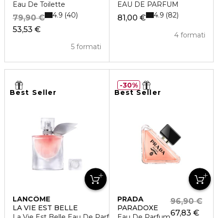
Eau De Toilette
EAU DE PARFUM
4.9
4.9
40
82
79,90 €
81,00 €
53,53 €
4 formati
5 formati
30%
Best Seller
Best Seller
LANCÔME
PRADA
96,90 €
LA VIE EST BELLE
PARADOXE
67,83 €
La Vie Est Belle Eau De Parfum
Eau De Parfum