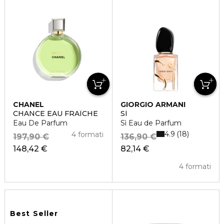
CHANEL
GIORGIO ARMANI
CHANCE EAU FRAÎCHE
SÌ
Eau De Parfum
Sì Eau de Parfum
4.9
18
4 formati
197,90 €
136,90 €
148,42 €
82,14 €
4 formati
Best Seller