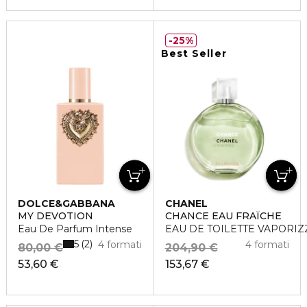
25%
Best Seller
DOLCE&GABBANA
CHANEL
MY DEVOTION
CHANCE EAU FRAÎCHE
Eau De Parfum Intense
EAU DE TOILETTE VAPORI
5
2
4 formati
4 formati
80,00 €
204,90 €
53,60 €
153,67 €