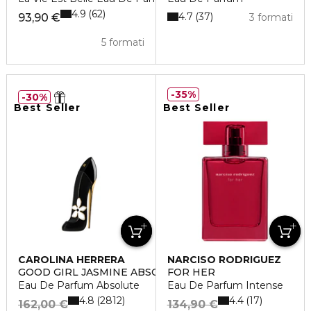
4.9
62
4.7
37
93,90 €
3 formati
5 formati
35%
30%
Best Seller
Best Seller
CAROLINA HERRERA
NARCISO RODRIGUEZ
GOOD GIRL JASMINE ABSOLUTE
FOR HER
Eau De Parfum Absolute
Eau De Parfum Intense
4.8
4.4
2812
17
162,00 €
134,90 €