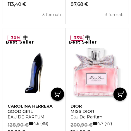
113,40 €
87,68 €
3 formati
3 formati
30%
33%
Best Seller
Best Seller
CAROLINA HERRERA
DIOR
GOOD GIRL
MISS DIOR
EAU DE PARFUM
Eau De Parfum
4.6
4.7
98
47
128,90 €
200,90 €