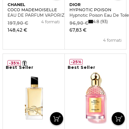
CHANEL
DIOR
COCO MADEMOISELLE
HYPNOTIC POISON
EAU DE PARFUM VAPORIZZATORE
Hypnotic Poison Eau De Toile
4.8
93
4 formati
197,90 €
96,90 €
148,42 €
67,83 €
4 formati
25%
35%
Best Seller
Best Seller