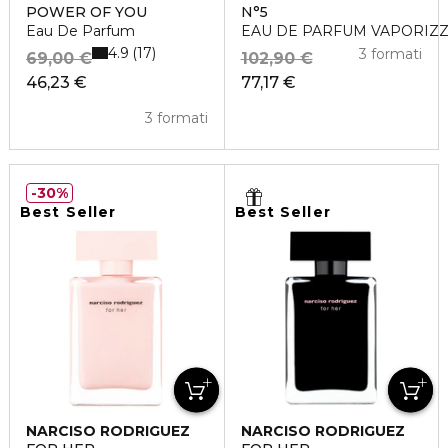
POWER OF YOU
N°5
Eau De Parfum
EAU DE PARFUM VAPORIZ
4.9
17
3 formati
69,00 €
102,90 €
46,23 €
77,17 €
3 formati
30%
Best Seller
Best Seller
NARCISO RODRIGUEZ
NARCISO RODRIGUEZ