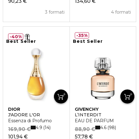
90,23 €
134,60 €
3 formati
4 formati
35%
40%
Best Seller
Best Seller
DIOR
GIVENCHY
J'ADORE L'OR
L’INTERDIT
Essenza di Profumo
EAU DE PARFUM
4.9
4.6
14
98
169,90 €
88,90 €
101,94 €
57,78 €