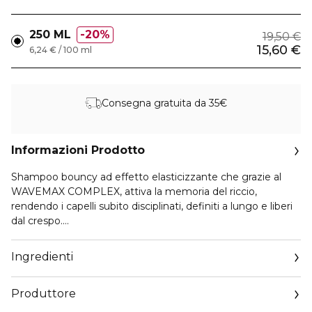
250 ML
20%
19,50 €
15,60 €
6,24 € / 100 ml
Consegna gratuita da 35€
Informazioni Prodotto
Shampoo bouncy ad effetto elasticizzante che grazie al
WAVEMAX COMPLEX, attiva la memoria del riccio,
rendendo i capelli subito disciplinati, definiti a lungo e liberi
dal crespo.
Applicare sui capelli bagnati, massaggiare e risciacquare.
Ingredienti
Produttore