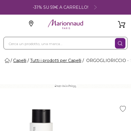
-31% SU 59€ A CARRELLO!
Capelli
Tutti i prodotti per Capelli
ORGOGLIORICCIO - S