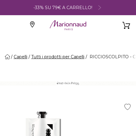
-33% SU 79€ A CARRELLO!
Capelli
Tutti i prodotti per Capelli
RICCIOSCOLPITO - Crem