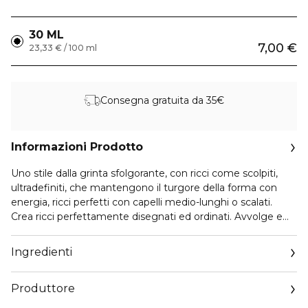
30 ML
7,00 €
23,33 € / 100 ml
Consegna gratuita da 35€
Informazioni Prodotto
Uno stile dalla grinta sfolgorante, con ricci come scolpiti,
ultradefiniti, che mantengono il turgore della forma con
energia, ricci perfetti con capelli medio-lunghi o scalati.
Crea ricci perfettamente disegnati ed ordinati. Avvolge e
modella ogni riccio esaltandone l’armoniosità. I capelli,
protetti dall’umidità e liberi dal crespo, fluiscono in onde
Ingredienti
disciplinate, piene e modellate.
Produttore