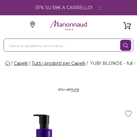
-31% SU 59€ A CARRELLO!
Capelli
Tutti i prodotti per Capelli
YUBI BLONDE - full re