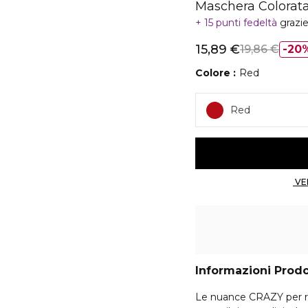
Maschera Colorat
15 punti fedeltà
grazi
15,89 €
19,86 €
20
Colore
Red
Red
Informazioni Prod
Le nuance CRAZY per risu