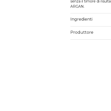
senza il timore di risult
ARGAN.
Ingredienti
Produttore
Email
wellaitalia@legalmail.it