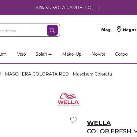
-31% SU 59€ A CARRELLO!
Blog
Negoz
umi
Viso
Solari ☀️
Make-Up
Novità
Corpo
 MASCHERA COLORATA RED - Maschera Colorata
WELLA
COLOR FRESH 