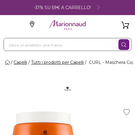
-31% SU 59€ A CARRELLO!
Capelli
Tutti i prodotti per Capelli
CURL - Maschera Capel