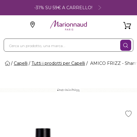
-31% SU 59€ A CARRELLO!
Capelli
Tutti i prodotti per Capelli
AMICO FRIZZ - Shamp