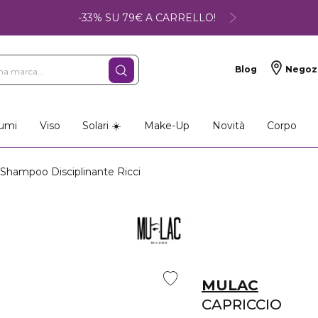
-33% SU 79€ A CARRELLO!
Blog
Negoz
umi
Viso
Solari ☀️
Make-Up
Novità
Corpo
hampoo Disciplinante Ricci
MULAC
CAPRICCIO