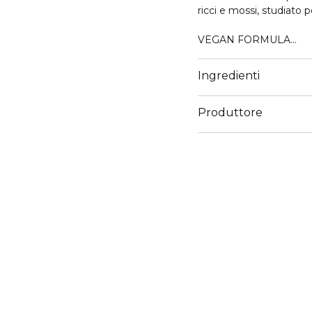
ricci e mossi, studiato p
VEGAN FORMULA
Arricchito con olio di P
Ingredienti
idratazione, morbidezza 
lavante di origine natur
Produttore
Email
support@mulaccosmet