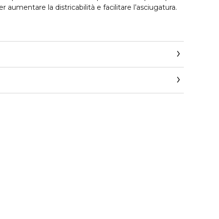
er aumentare la districabilità e facilitare l’asciugatura.
equi amazzonico e di Abissinia, dona alle onde
e flessibilità senza appesantire. Con la sua base
ale, deterge con delicatezza il capello e lo scalpo.
ics.com