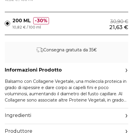
200 ML
30%
30,90 €
21,63 €
10,82 € / 100 ml
Consegna gratuita da 35€
Informazioni Prodotto
Balsamo con Collagene Vegetale, una molecola proteica in
grado di ispessire e dare corpo ai capelli fini e poco
voluminosi, aumentando il diametro del fusto capillare. Al
Collagene sono associate altre Proteine Vegetali, in grado
di migliorare la resistenza e l’elasticità dei capelli, ma anche
di idratare e proteggere dall’ossidazione.
Ingredienti
Risultati: Districa i capelli donandogli corpo e spessore e
Produttore
rendendoli più voluminosi, senza appesantirli.