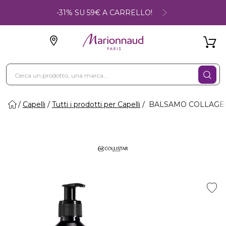
-31% SU 59€ A CARRELLO!
Capelli
Tutti i prodotti per Capelli
BALSAMO COLLAGENE - B