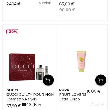
4 colori
24,14 €
63,00 €
90,00 €
30%
GUCCI
PUPA
16,00 €
GUCCI GUILTY POUR HOMME
FRUIT LOVERS
Cofanetto Regalo
Latte Corpo
4.8
109
4 colori
67,90 €