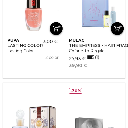
PUPA
MULAC
3,00 €
LASTING COLOR
THE EMPRESS - HAIR FRA
Lasting Color
Cofanetto Regalo
5
1
2 colori
27,93 €
39,90 €
30%