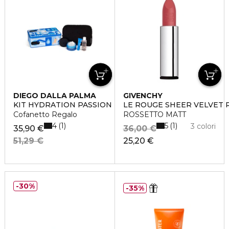
DIEGO DALLA PALMA
GIVENCHY
KIT HYDRATION PASSION
LE ROUGE SHEER VELVET 
Cofanetto Regalo
ROSSETTO MATT
4
5
1
1
3 colori
35,90 €
36,00 €
51,29 €
25,20 €
30%
35%