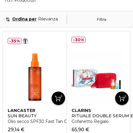
40 Prodotti visualizzati
1137 Prodotto/i
Ordina per
Rilevanza
Filtra
30%
35%
LANCASTER
CLARINS
SUN BEAUTY
RITUALE DOUBLE SERUM 
Olio secco SPF30 Fast Tan Optimizer
Cofanetto Regalo
29,14 €
65,90 €