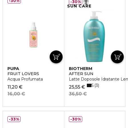
30%
30%
SUN CARE
PUPA
BIOTHERM
FRUIT LOVERS
AFTER SUN
Acqua Profumata
Latte Doposole Idratante Len
5
3
11,20 €
25,55 €
16,00 €
36,50 €
33%
30%