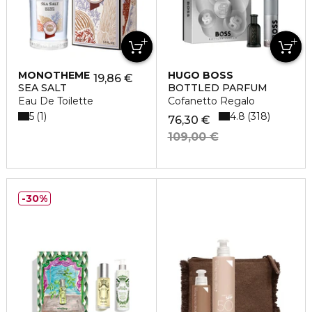
MONOTHEME
HUGO BOSS
19,86 €
SEA SALT
BOTTLED PARFUM
Eau De Toilette
Cofanetto Regalo
5
4.8
1
318
76,30 €
109,00 €
30%