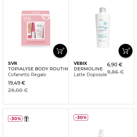
SVR
VEBIX
6,90 €
TOPIALYSE BODY ROUTINE
DERMOLINE
9,86 €
Cofanetto Regalo
Latte Doposole
19,49 €
29,00 €
30%
30%