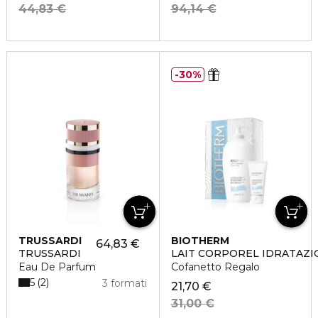
44,83 €
94,14 €
30%
TRUSSARDI
BIOTHERM
64,83 €
TRUSSARDI
LAIT CORPOREL IDRATAZI
Eau De Parfum
Cofanetto Regalo
5
2
3 formati
21,70 €
31,00 €