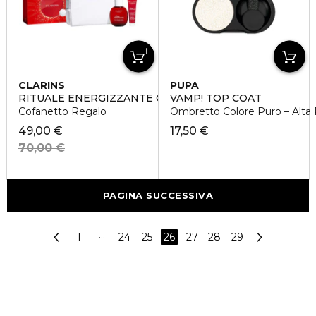
CLARINS
PUPA
RITUALE ENERGIZZANTE CORPO
VAMP! TOP COAT
Cofanetto Regalo
Ombretto Colore Puro – Alta 
49,00 €
17,50 €
70,00 €
PAGINA SUCCESSIVA
1
···
24
25
26
27
28
29