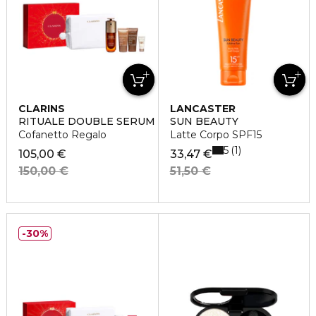
CLARINS
LANCASTER
RITUALE DOUBLE SERUM & EXTRA-FIRMING
SUN BEAUTY
Cofanetto Regalo
Latte Corpo SPF15
5
1
105,00 €
33,47 €
150,00 €
51,50 €
30%