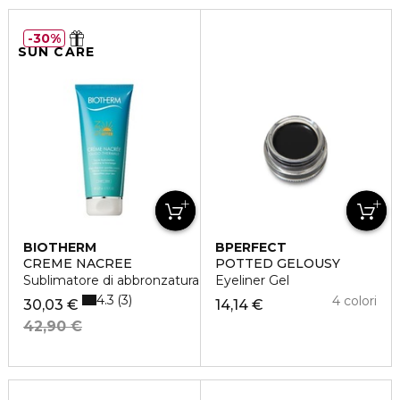
30%
SUN CARE
BIOTHERM
BPERFECT
CREME NACREE
POTTED GELOUSY
Sublimatore di abbronzatura
Eyeliner Gel
4.3
3
4 colori
30,03 €
14,14 €
42,90 €