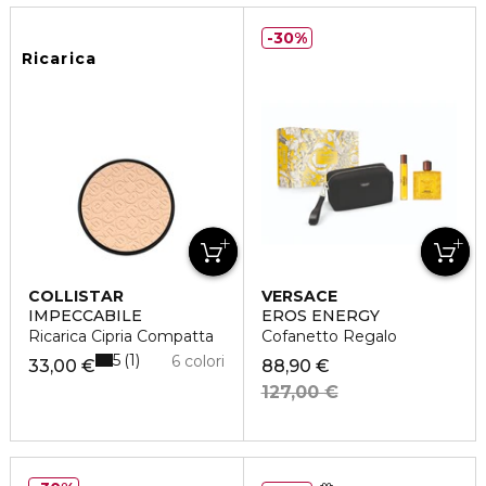
30%
Ricarica
COLLISTAR
VERSACE
IMPECCABILE
EROS ENERGY
Ricarica Cipria Compatta
Cofanetto Regalo
5
1
6 colori
33,00 €
88,90 €
127,00 €