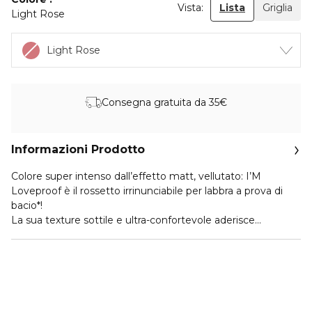
Vista:
Lista
Griglia
Light Rose
Light Rose
Consegna gratuita da 35€
Informazioni Prodotto
Colore super intenso dall’effetto matt, vellutato: I’M
Loveproof è il rossetto irrinunciabile per labbra a prova di
bacio*!
La sua texture sottile e ultra-confortevole aderisce
perfettamente per un colore che dura nel tempo.
L’esclusivo applicatore affusolato consente una stesura
precisa per labbra impeccabili e definite.
Dermatologicamente testato. Paraben Free.
*test clinico. 20 soggetti.