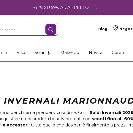
-31% SU 59€ A CARRELLO!
Blog
Negoz
umi
Viso
Solari ☀️
Make-Up
Novità
Corpo
I INVERNALI MARIONNAUD
l’anno per chi ama prendersi cura di sé. Con i
Saldi Invernali 202
acquistare i tuoi prodotti beauty preferiti con
sconti fino al -60
 e accessori:
tutto quello che desideri è finalmente a prezzi irres