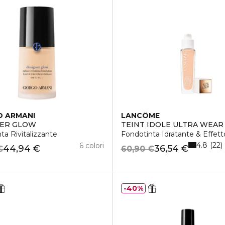
O ARMANI
LANCÔME
NER GLOW
TEINT IDOLE ULTRA WEAR
ta Rivitalizzante
Fondotinta Idratante & Effet
4.8
22
6 colori
44,94 €
36,54 €
€
60,90 €
40%