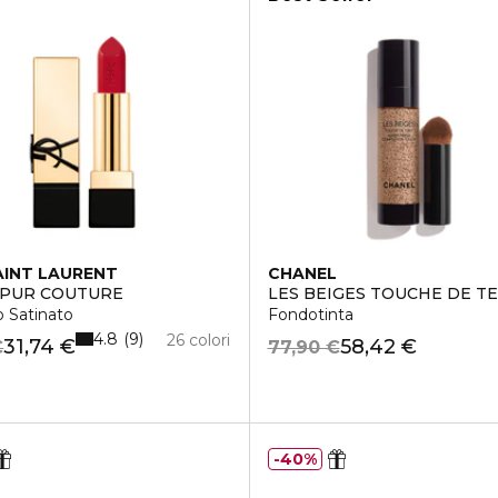
AINT LAURENT
CHANEL
 PUR COUTURE
LES BEIGES TOUCHE DE TE
 Satinato
Fondotinta
4.8
9
26 colori
31,74 €
58,42 €
€
77,90 €
40%