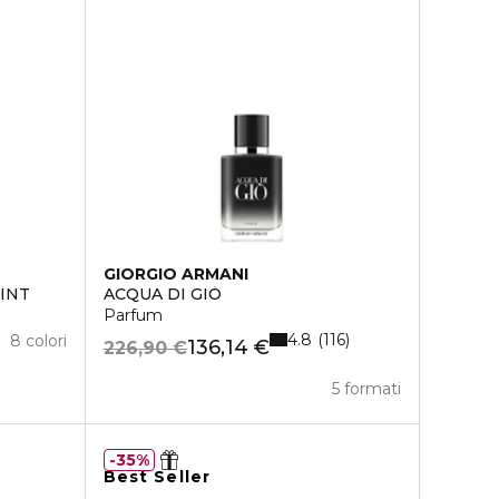
GIORGIO ARMANI
INT
ACQUA DI GIÒ
Parfum
4.8
116
8 colori
136,14 €
226,90 €
5 formati
35%
Best Seller