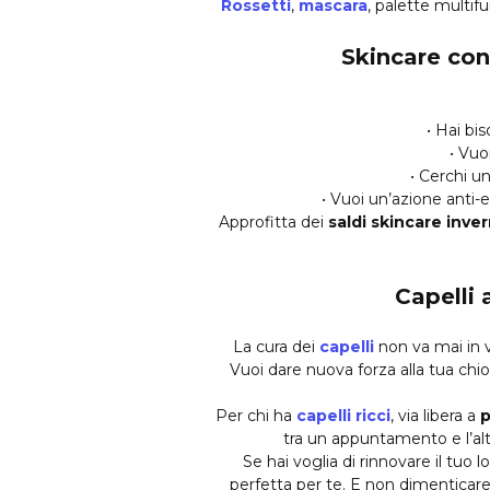
Rossetti
,
mascara
, palette multifu
Skincare con 
• Hai bi
• Vuo
• Cerchi u
• Vuoi un’azione anti-e
Approfitta dei
saldi skincare inve
Capelli 
La cura dei
capelli
non va mai in va
Vuoi dare nuova forza alla tua c
Per chi ha
capelli ricci
, via libera a
p
tra un appuntamento e l’alt
Se hai voglia di rinnovare il tuo l
perfetta per te. E non dimenticar