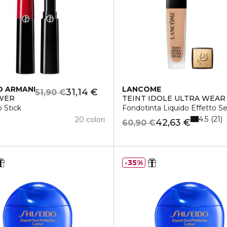
O ARMANI
LANCÔME
31,14 €
51,90 €
WER
TEINT IDOLE ULTRA WEAR
 Stick
Fondotinta Liquido Effetto S
4.5
21
20 colori
42,63 €
60,90 €
35%