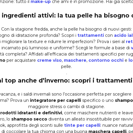
nzione: tutto il
make-up
che ami è in promozione. Hai già scelto
ingredienti attivi: la tua pelle ha bisogno 
Con la stagione fredda, anche la pelle ha bisogno di nuovi gesti:
sogno di idratazione profonda? Scopri i
trattamenti
con
acido ia
i migliorare la texture e ridurre le imperfezioni? Prova i sieri al
ret
n incarnato più luminoso e uniforme? Scegli le formule a base di
tà completa? Affidati all’efficacia dei trattamenti specifici per 
rno
per acquistare
creme viso
,
maschere
,
contorno occhi
e
lo
pelle.
.
al top anche d’inverno: scopri i trattamenti
canza, e i saldi invernali sono l’occasione perfetta per scegliere 
hioma? Prova un
integratore per capelli
specifico o uno
shampo
maggiore stress o cambi di stagione.
rodotti idratanti e definitivi
, come maschere nutrienti e leave-
ro, lo
shampoo secco
diventa un alleato insostituibile per ravviv
ook, approfitta degli sconti sulle
tinte per capelli
: nuance naturali
e di coccolare la tua chioma con una buona
maschera capelli
, p