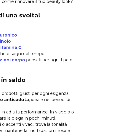
 come rinnovare il tuo beauty look?
di una svolta!
luronico
inolo
vitamina C
rughe e segni del tempo.
zioni corpo
pensati per ogni tipo di
 in saldo
i prodotti giusti per ogni esigenza.
o anticaduta
, ideale nei periodi di
in ad alta performance. In viaggio o
are la piega in pochi minuti.
 o accenti vivaci, trova la tonalità
er mantenerla morbida, luminosa e