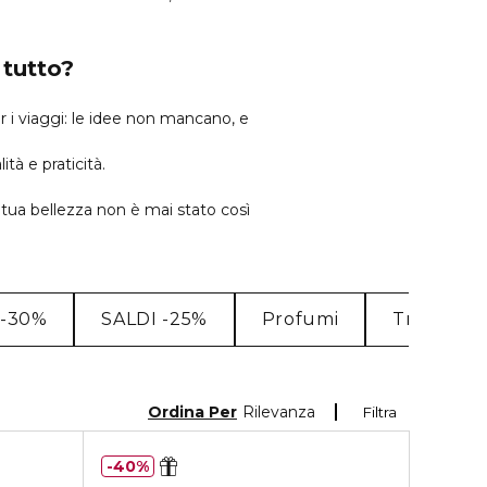
 tutto?
 i viaggi: le idee non mancano, e
tà e praticità.
a tua bellezza non è mai stato così
 -30%
SALDI -25%
Profumi
Trattamen
Ordina Per
Rilevanza
Filtra
40%