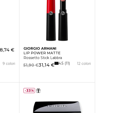
GIORGIO ARMANI
8,74 €
LIP POWER MATTE
Rossetto Stick Labbra
4.5
11
9 colori
12 colori
31,14 €
51,90 €
33%