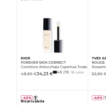
DIOR
YVES S
FOREVER SKIN CORRECT
ROUGE
Correttore Antiocchiaie Copertura Totale
Rossetto
4.8
19
18 colori
34,23 €
48,90 €
52,90 
40%
40%
Ricaricabile