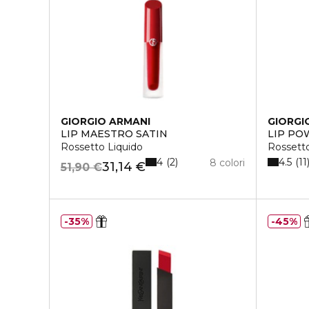
GIORGIO ARMANI
GIORGI
LIP MAESTRO SATIN
LIP PO
Rossetto Liquido
Rossetto
4
4.5
2
11
8 colori
31,14 €
51,90 €
35%
45%