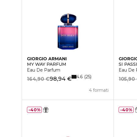
GIORGIO ARMANI
GIORGI
MY WAY PARFUM
SÌ PAS
Eau De Parfum
Eau De 
4.6
25
98,94 €
164,90 €
105,90
4 formati
40%
40%