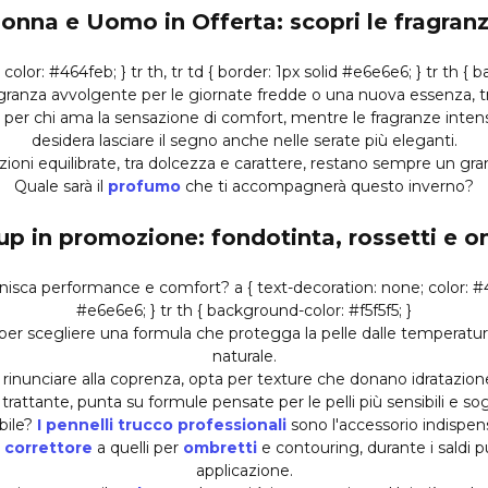
onna e Uomo in Offerta: scopri le fragranz
granza avvolgente per le giornate fredde o una nuova essenza, tro
i per chi ama la sensazione di comfort, mentre le fragranze inten
desidera lasciare il segno anche nelle serate più eleganti.
oni equilibrate, tra dolcezza e carattere, restano sempre un gra
Quale sarà il
profumo
che ti accompagnerà questo inverno?
p in promozione: fondotinta, rossetti e o
unisca performance e comfort?
 per scegliere una formula che protegga la pelle dalle temperat
naturale.
inunciare alla coprenza, opta per texture che donano idratazione
trattante, punta su formule pensate per le pelli più sensibili e 
bile?
I pennelli trucco professionali
sono l'accessorio indispensa
e
correttore
a quelli per
ombretti
e contouring, durante i saldi pu
applicazione.