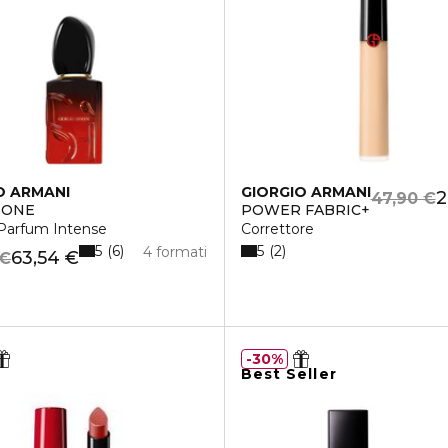
O ARMANI
GIORGIO ARMANI
2
47,90 €
SIONE
POWER FABRIC+
Parfum Intense
Correttore
5
5
6
2
4 formati
63,54 €
 €
30%
Best Seller