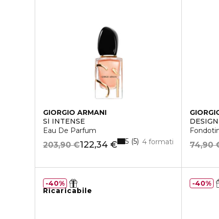
GIORGIO ARMANI
GIORGI
SÌ INTENSE
DESIG
Eau De Parfum
Fondotin
5
5
4 formati
122,34 €
203,90 €
74,90 
40%
40%
Ricaricabile