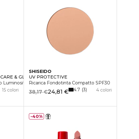
SHISEIDO
 CARE & GLOW
UV PROTECTIVE
to Luminosità Naturale 24H
Ricarica Fondotinta Compatto SPF30
4.7
3
15 colori
4 colori
24,81 €
38,17 €
40%