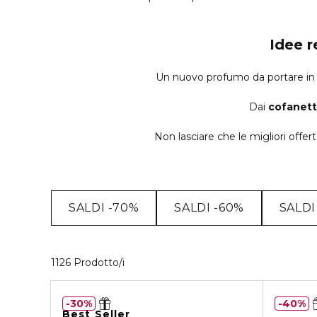
Idee r
Un nuovo profumo da portare in v
Dai
cofanett
Non lasciare che le migliori offer
SALDI -70%
SALDI -60%
SALDI
40 Prodotti visualizzati
1126 Prodotto/i
30%
40%
Best Seller