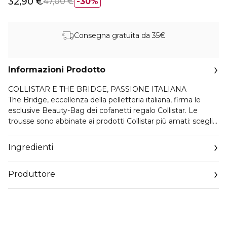
32,90 €
47,00 €
30%
Consegna gratuita da 35€
Informazioni Prodotto
COLLISTAR E THE BRIDGE, PASSIONE ITALIANA
The Bridge, eccellenza della pelletteria italiana, firma le
esclusive Beauty-Bag dei cofanetti regalo Collistar. Le
trousse sono abbinate ai prodotti Collistar più amati: scegli
la tua combinazione tra le proposte delle linee Trucco, Viso,
Corpo e Uomo. Le Beauty-Bag hanno un design elegante
Ingredienti
ed essenziale, impreziosito dall’iconico maxi-logo The
Bridge sul fronte, richiamo all’heritage del brand.
Produttore
IDROATTIVA+ CREMA IDRATAZIONE PROFONDA
Email
Da più di 40 anni la nostra crema idratante best-seller, dalla
customercare@collistar.it
texture iconica e avvolgente. Dona una sensazione di
massimo comfort su viso e collo e preserva l’equilibrio della