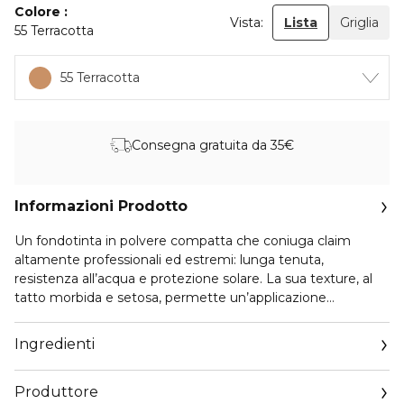
Colore
Vista:
Lista
Griglia
55 Terracotta
55 Terracotta
Consegna gratuita da 35€
Informazioni Prodotto
Un fondotinta in polvere compatta che coniuga claim
altamente professionali ed estremi: lunga tenuta,
resistenza all’acqua e protezione solare. La sua texture, al
tatto morbida e setosa, permette un’applicazione
omogena su tutte le zone interessate del viso. Una
formulazione resistente all’acqua e ai raggi UVB che
Ingredienti
garantisce una tenuta duratura sulla pelle dalle prime ore
del mattino sino alla sera, assicurando comfort assoluto ed
Produttore
un look impeccabile, senza ritocchi, fino a 24 ore. Stay on