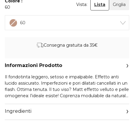
Colore
Vista:
Lista
Griglia
60
60
Consegna gratuita da 35€
Informazioni Prodotto
Il fondotinta leggero, setoso e impalpabile. Effetto anti
lucido assicurato. Imperfezioni e pori dilatati cancellati in un
flash. Ottima tenuta. Il tuo viso? Matt effetto velluto e pelle
omogenea: l’ideale esiste! Coprenza modulabile da naturale
a media. Trousse con pratico specchio e spugnetta per i
ritocchi fuori casa.
Ingredienti
Per pelli da normali a miste-grasse.
SPF 20 – SPF 30
A basso rischio di allergie