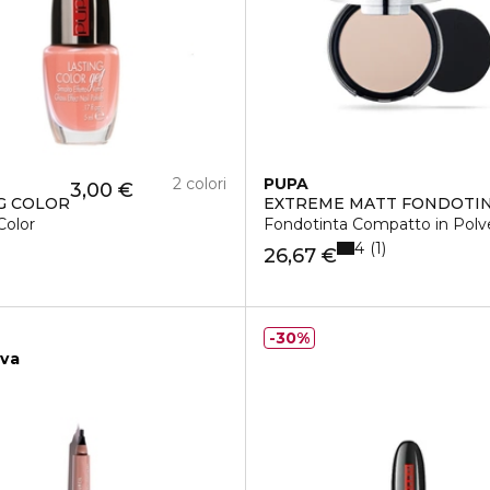
2 colori
PUPA
3,00 €
G COLOR
EXTREME MATT FONDOTI
ssoluta WATERPROOF
Color
Fondotinta Compatto in Polv
4
1
26,67 €
30%
iva