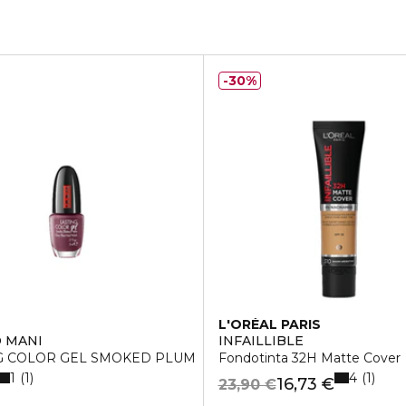
30%
L'ORÉAL PARIS
 MANI
INFAILLIBLE
G COLOR GEL SMOKED PLUM
Fondotinta 32H Matte Cover
1
4
1
1
16,73 €
23,90 €