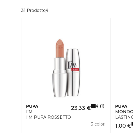
31 Prodotti visualizzati
31 Prodotto/i
4
1
PUPA
PUPA
23,33 €
I'M
MONDO
I'M PUPA ROSSETTO
LASTIN
3 colori
1,00 €