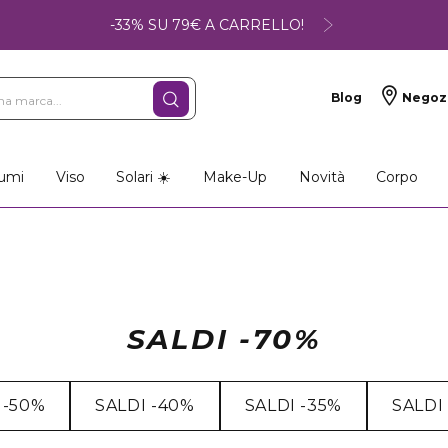
-33% SU 79€ A CARRELLO!
Blog
Negoz
umi
Viso
Solari ☀️
Make-Up
Novità
Corpo
SALDI -70%
 -50%
SALDI -40%
SALDI -35%
SALDI