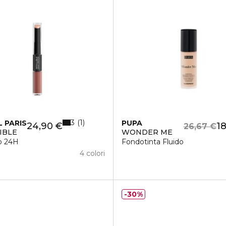
3
1
L PARIS
PUPA
24,90 €
18
26,67 €
LIBLE
WONDER ME
o 24H
Fondotinta Fluido
4 colori
30%