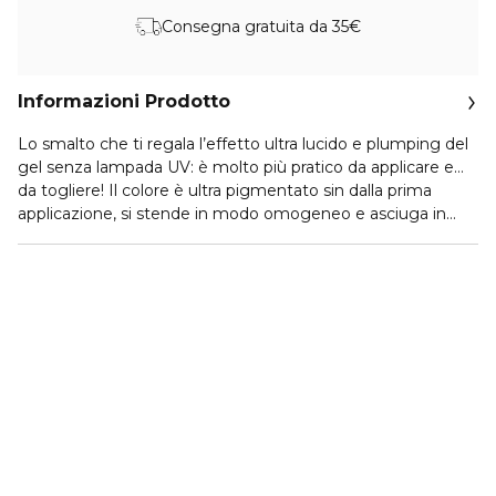
Consegna gratuita da 35€
Informazioni Prodotto
Lo smalto che ti regala l’effetto ultra lucido e plumping del
gel senza lampada UV: è molto più pratico da applicare e…
da togliere! Il colore è ultra pigmentato sin dalla prima
applicazione, si stende in modo omogeneo e asciuga in
tempi record.
La texture è volumizzante effetto 3D per unghie dalla
superficie liscia e piena.
Il finish è super glossato. Il risultato? Unghie impeccabili,
effetto plumping. Mai più senza!
Il maxi applicatore piatto, con 440 setole dal taglio
arrotondato, garantisce un prelievo e un rilascio ottimale.