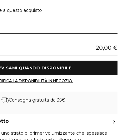
e a questo acquisto
20,00 €
 AVVISAMI QUANDO DISPONIBILE 
 VERIFICA LA DISPONIBILITÀ IN NEGOZIO 
Consegna gratuita da 35€
otto
on uno strato di primer volumizzante che ispessisce
stremità per un effetto extra allungante