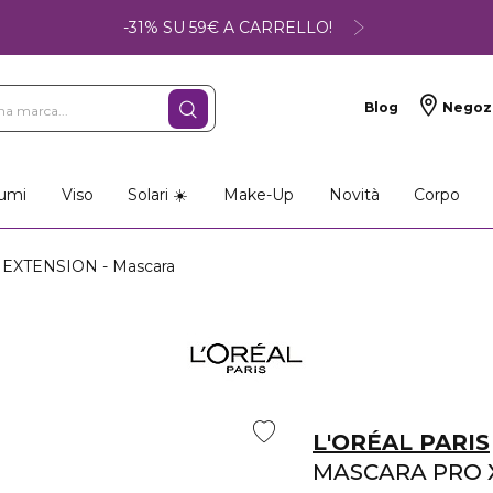
-31% SU 59€ A CARRELLO!
Blog
Negoz
umi
Viso
Solari ☀️
Make-Up
Novità
Corpo
EXTENSION - Mascara
L'ORÉAL PARIS
MASCARA PRO 