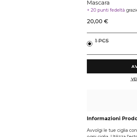
Mascara
20 punti fedeltà
grazi
20,00 €
1 PCS
Informazioni Prod
Avvolgi le tue ciglia c
ogni ciglia, Utilizza l'e