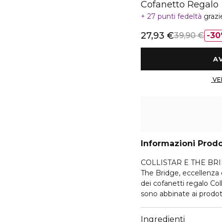
Cofanetto Regalo
27 punti fedeltà
grazi
27,93 €
39,90 €
30
Informazioni Prod
COLLISTAR E THE BRI
The Bridge, eccellenza d
dei cofanetti regalo Col
sono abbinate ai prodott
proposte delle linee Tr
Ingredienti