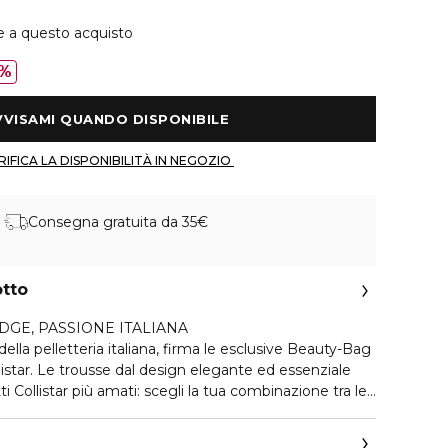
e a questo acquisto
%
 AVVISAMI QUANDO DISPONIBILE 
 VERIFICA LA DISPONIBILITÀ IN NEGOZIO 
Consegna gratuita da 35€
otto
DGE, PASSIONE ITALIANA
ella pelletteria italiana, firma le esclusive Beauty-Bag
listar. Le trousse dal design elegante ed essenziale
i Collistar più amati: scegli la tua combinazione tra le
ucco, Viso, Corpo e Uomo.