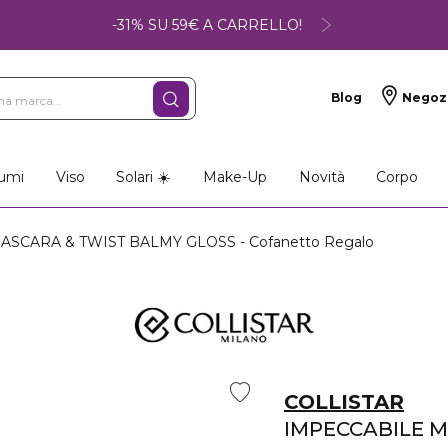
-31% SU 59€ A CARRELLO!
Blog
Negoz
umi
Viso
Solari ☀️
Make-Up
Novità
Corpo
SCARA & TWIST BALMY GLOSS - Cofanetto Regalo
COLLISTAR
IMPECCABILE 