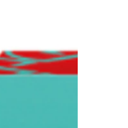
aderenza con tratto prec
lunga durata e arricchit
facilmente sfumabile,
pieno.
° in base alla policy di s