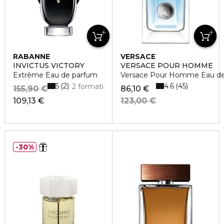
RABANNE
VERSACE
INVICTUS VICTORY
VERSACE POUR HOMME
Extrême Eau de parfum
Versace Pour Homme Eau de T
5
4.6
2
45
2 formati
155,90 €
86,10 €
109,13 €
123,00 €
30%