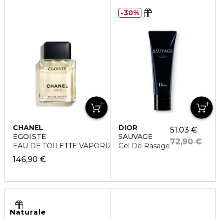
30%
CHANEL
DIOR
51,03 €
ÉGOÏSTE
SAUVAGE
72,90 €
EAU DE TOILETTE VAPORIZZATORE
Gel De Rasage
146,90 €
Naturale