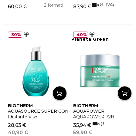
4.8
124
2 formati
60,00 €
87,90 €
30%
40%
Pianeta Green
BIOTHERM
BIOTHERM
AQUASOURCE SUPER CONCENTRATES PURE
AQUAPOWER
Idratante Viso
AQUAPOWER 72H
5
3
28,63 €
35,94 €
40,90 €
59,90 €