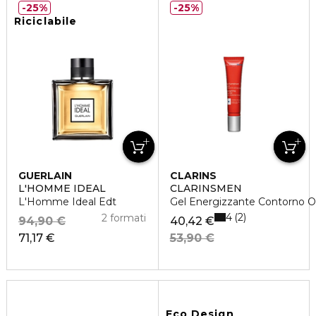
25%
25%
Riciclabile
GUERLAIN
CLARINS
L'HOMME IDEAL
CLARINSMEN
L'Homme Ideal Edt
Gel Energizzante Contorno O
4
2
2 formati
94,90 €
40,42 €
71,17 €
53,90 €
Eco Design