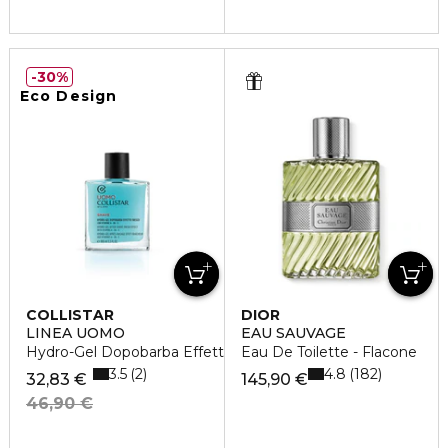
30%
Eco Design
COLLISTAR
DIOR
LINEA UOMO
EAU SAUVAGE
Hydro-Gel Dopobarba Effetto Fresco
Eau De Toilette - Flacone
3.5
4.8
2
182
32,83 €
145,90 €
46,90 €