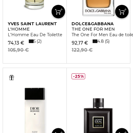
YVES SAINT LAURENT
DOLCE&GABBANA
L'HOMME
THE ONE FOR MEN
L'Homme Eau De Toilette
The One For Men Eau de toil
5
4.8
2
5
74,13 €
92,17 €
105,90 €
122,90 €
25%