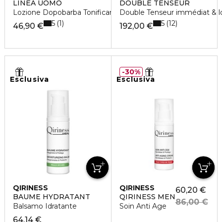
LINEA UOMO
DOUBLE TENSEUR
Lozione Dopobarba Tonificante
Double Tenseur immédiat & 
5
5
1
12
46,90 €
192,00 €
30%
Esclusiva
Esclusiva
QIRINESS
QIRINESS
60,20 €
BAUME HYDRATANT
QIRINESS MEN
86,00 €
Balsamo Idratante
Soin Anti Age
64,14 €