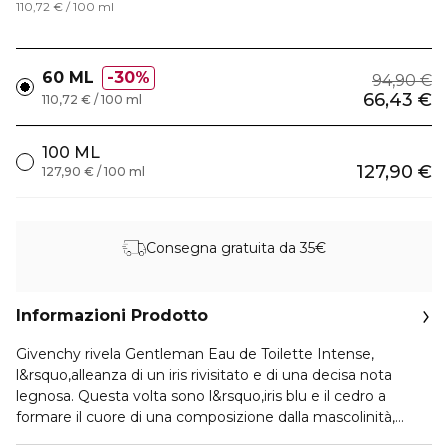
110,72 € / 100 ml
60 ML
30%
94,90 €
66,43 €
110,72 € / 100 ml
100 ML
127,90 €
127,90 € / 100 ml
Consegna gratuita da 35€
Informazioni Prodotto
Givenchy rivela Gentleman Eau de Toilette Intense,
l&rsquo,alleanza di un iris rivisitato e di una decisa nota
legnosa. Questa volta sono l&rsquo,iris blu e il cedro a
formare il cuore di una composizione dalla mascolinità,
affermata. Il lato rinfrescante e poudré, dell&rsquo,uno