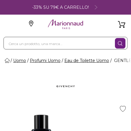
-33% SU 79€ A CARRELLO!
Uomo
Profumi Uomo
Eau de Toilette Uomo
GENTLEM