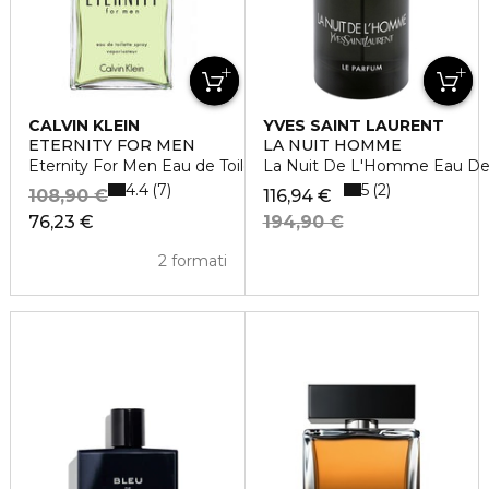
CALVIN KLEIN
YVES SAINT LAURENT
ETERNITY FOR MEN
LA NUIT HOMME
Eternity For Men Eau de Toilette
La Nuit De L'Homme Eau De
4.4
5
7
2
108,90 €
116,94 €
76,23 €
194,90 €
2 formati