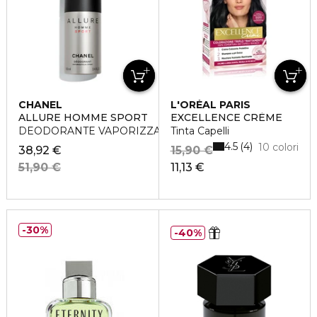
CHANEL
L'ORÉAL PARIS
ALLURE HOMME SPORT
EXCELLENCE CRÈME
DEODORANTE VAPORIZZATORE
Tinta Capelli
4.5
4
10 colori
38,92 €
15,90 €
51,90 €
11,13 €
30%
40%