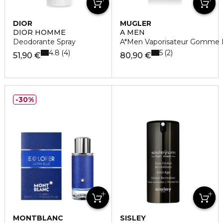
DIOR
MUGLER
DIOR HOMME
A MEN
Deodorante Spray
A*Men Vaporisateur Gomme E
4.8
5
4
2
51,90 €
80,90 €
30%
MONTBLANC
SISLEY