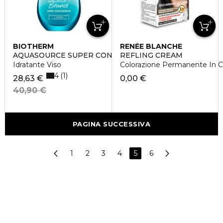
BIOTHERM
RENÉE BLANCHE
AQUASOURCE SUPER CONCENTRATES BOUNCE
REFLING CREAM
Idratante Viso
Colorazione Permanente In 
4
1
28,63 €
0,00 €
40,90 €
PAGINA SUCCESSIVA
1
2
3
4
5
6