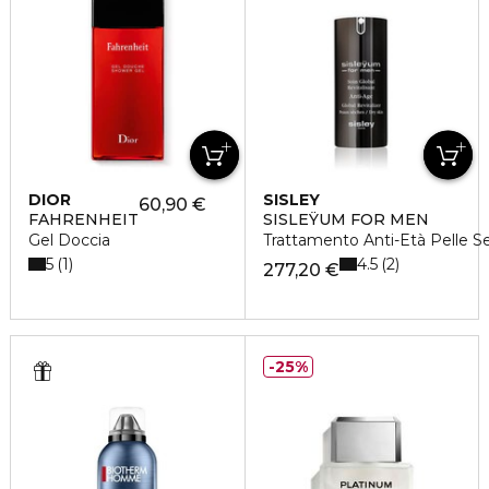
DIOR
SISLEY
60,90 €
FAHRENHEIT
SISLEŸUM FOR MEN
Gel Doccia
Trattamento Anti-Età Pelle S
5
4.5
1
2
277,20 €
25%