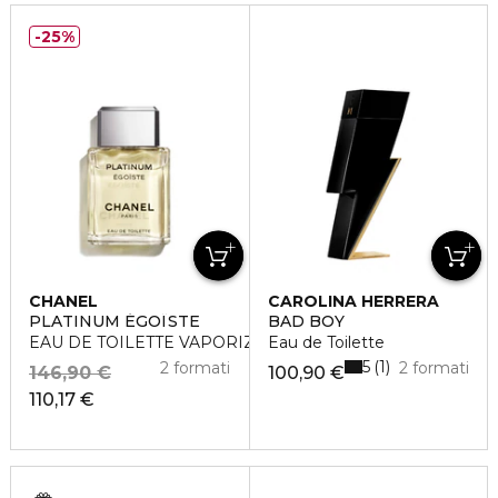
25%
CHANEL
CAROLINA HERRERA
PLATINUM ÉGOÏSTE
BAD BOY
EAU DE TOILETTE VAPORIZZATORE
Eau de Toilette
5
1
2 formati
2 formati
146,90 €
100,90 €
110,17 €