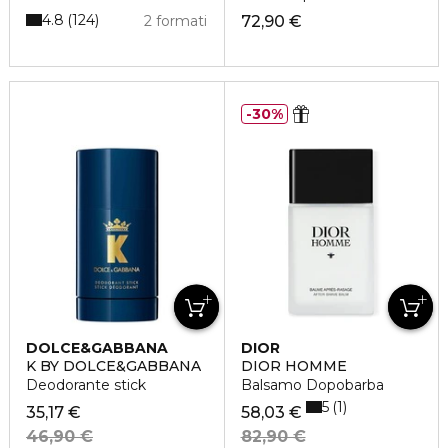
4.8
124
2 formati
72,90 €
30%
DOLCE&GABBANA
DIOR
K BY DOLCE&GABBANA
DIOR HOMME
Deodorante stick
Balsamo Dopobarba
5
1
35,17 €
58,03 €
46,90 €
82,90 €