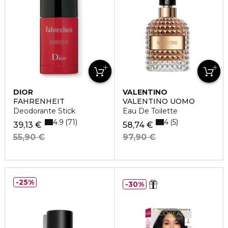
DIOR
VALENTINO
FAHRENHEIT
VALENTINO UOMO
Deodorante Stick
Eau De Toilette
4.9
4
71
5
39,13 €
58,74 €
55,90 €
97,90 €
25%
30%