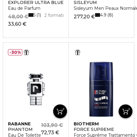
EXPLORER ULTRA BLUE
SISLEYUM
Eau de Parfum
Sisleyum Men Peaux Normal
5
4.9
1
8
2 formati
48,00 €
277,20 €
33,60 €
30%
RABANNE
BIOTHERM
103,90 €
PHANTOM
FORCE SUPREME
72,73 €
Eau De Toilette
Force Suprême Trattamento C