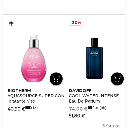
30%
BIOTHERM
DAVIDOFF
AQUASOURCE SUPER CONCENTRATES GLOW
COOL WATER INTENSE
Idratante Viso
Eau De Parfum
5
4.8
2
56
40,90 €
74,00 €
51,80 €
3 formati