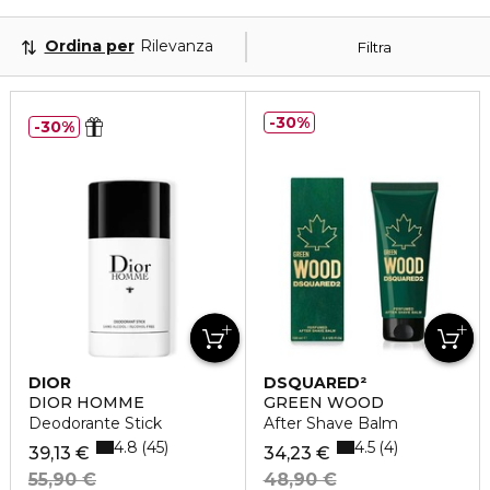
Ordina per
Rilevanza
Filtra
30%
30%
DIOR
DSQUARED²
DIOR HOMME
GREEN WOOD
Deodorante Stick
After Shave Balm
4.8
4.5
45
4
39,13 €
34,23 €
55,90 €
48,90 €