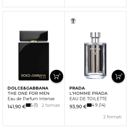
DOLCE&GABBANA
PRADA
THE ONE FOR MEN
L'HOMME PRADA
Eau de Parfum Intense
EAU DE TOILETTE
5
4.9
1
14
2 formati
141,90 €
93,90 €
2 formati