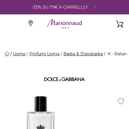
-33% SU 79€ A CARRELLO!
Uomo
Profumi Uomo
Barba & Dopobarba
K - Balsa