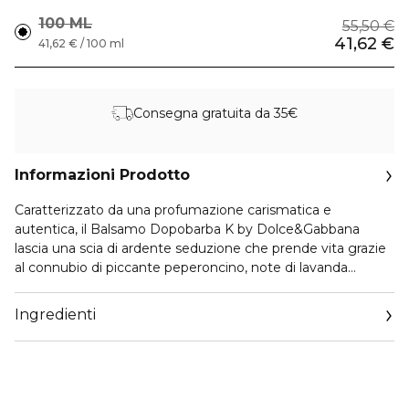
100 ML
55,50 €
41,62 €
41,62 € / 100 ml
Consegna gratuita da 35€
Informazioni Prodotto
Caratterizzato da una profumazione carismatica e
autentica, il Balsamo Dopobarba K by Dolce&Gabbana
lascia una scia di ardente seduzione che prende vita grazie
al connubio di piccante peperoncino, note di lavanda
francese e vetiver indiano.
Ingredienti
CONSIGLI DI UTILIZZO
Il Balsamo Dopobarba K by Dolce&Gabbana, delicato ed
energizzante, lenisce e idrata la tua pelle lasciandola
morbida e liscia. Applicalo subito dopo la rasatura per