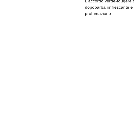
L'accordo verde-fougère
dopobarba rinfrescante e t
profumazione.
La lozione dopobarba si a
più intensa.