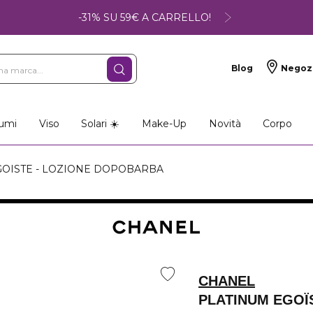
-31% SU 59€ A CARRELLO!
Blog
Negoz
umi
Viso
Solari ☀️
Make-Up
Novità
Corpo
OISTE - LOZIONE DOPOBARBA
CHANEL
PLATINUM EGOÏ