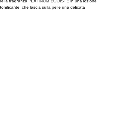
 della fragranza PLATINUM ÉGOÏSTE in una lozione
onificante, che lascia sulla pelle una delicata
pplica sulla pelle rasata e asciutta per una profumazione