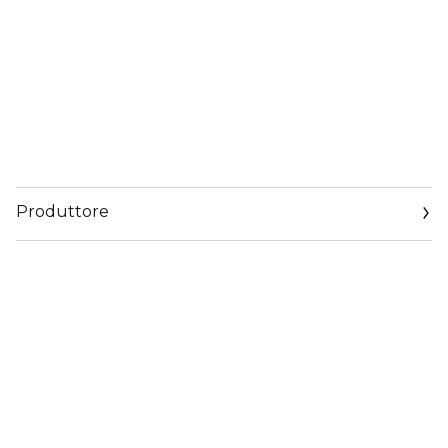
Produttore
Email
www.sisley-paris.com