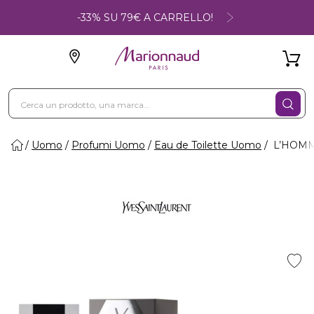
-33% SU 79€ A CARRELLO!
Uomo
Profumi Uomo
Eau de Toilette Uomo
L’HOMME