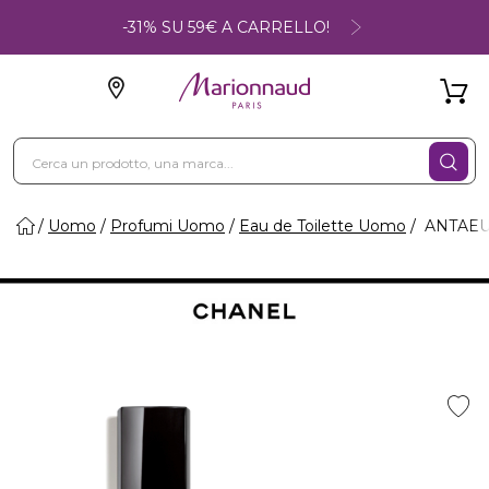
-31% SU 59€ A CARRELLO!
Uomo
Profumi Uomo
Eau de Toilette Uomo
ANTAEUS