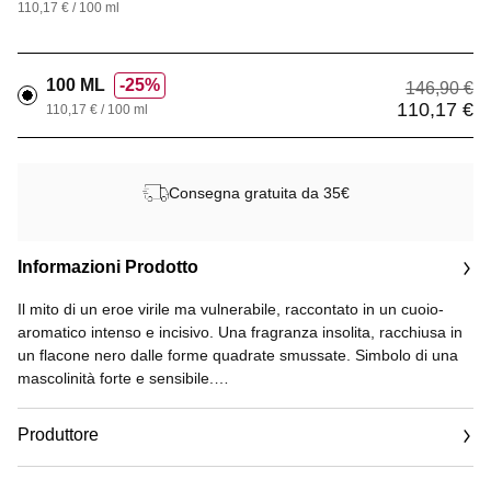
110,17 € / 100 ml
100 ML
25%
146,90 €
110,17 €
110,17 € / 100 ml
Consegna gratuita da 35€
Informazioni Prodotto
Il mito di un eroe virile ma vulnerabile, raccontato in un cuoio-
aromatico intenso e incisivo. Una fragranza insolita, racchiusa in
un flacone nero dalle forme quadrate smussate. Simbolo di una
mascolinità forte e sensibile.
L'Eau de Toilette offre una profumazione generosa e si vaporizza
Produttore
direttamente sulla pelle o all’interno dei vestiti. Una gamma
completa di prodotti per la rasatura e il corpo intensifica la
Email