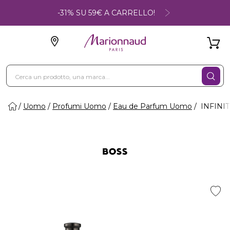
-31% SU 59€ A CARRELLO!
Uomo
Profumi Uomo
Eau de Parfum Uomo
INFINIT