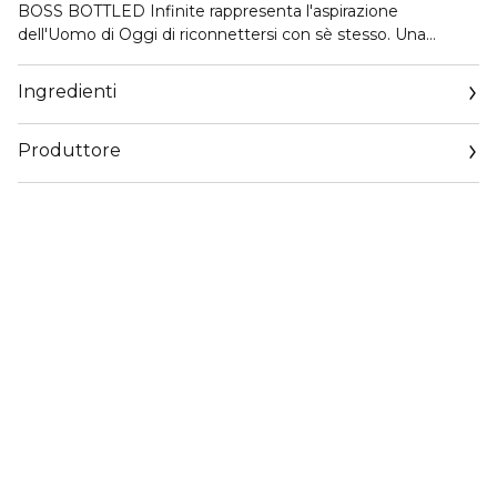
BOSS BOTTLED Infinite rappresenta l'aspirazione
dell'Uomo di Oggi di riconnettersi con sè stesso. Una
fragranza sensuale ed energizzante che combina la
freschezza delle note agrumate e l'intensità delle note
Ingredienti
aromatiche e legnose.
Produttore
Email
https://coty.cotyconsumeraffairs.com/